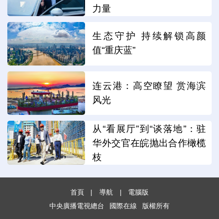
力量
生态守护 持续解锁高颜
值“重庆蓝”
连云港：高空瞭望 赏海滨
风光
从“看展厅”到“谈落地”：驻
华外交官在皖抛出合作橄榄
枝
首頁
|
導航
|
電腦版
中央廣播電視總台
國際在線
版權所有