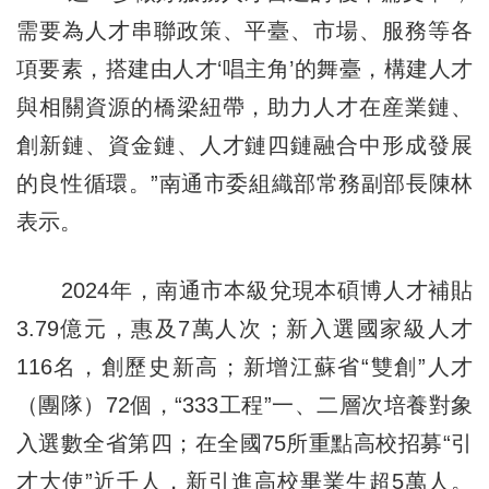
需要為人才串聯政策、平臺、市場、服務等各
項要素，搭建由人才‘唱主角’的舞臺，構建人才
與相關資源的橋梁紐帶，助力人才在産業鏈、
創新鏈、資金鏈、人才鏈四鏈融合中形成發展
的良性循環。”南通市委組織部常務副部長陳林
表示。
2024年，南通市本級兌現本碩博人才補貼
3.79億元，惠及7萬人次；新入選國家級人才
116名，創歷史新高；新增江蘇省“雙創”人才
（團隊）72個，“333工程”一、二層次培養對象
入選數全省第四；在全國75所重點高校招募“引
才大使”近千人，新引進高校畢業生超5萬人。