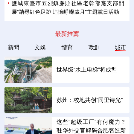
鹽城東臺市五烈鎮廉貽社區老幹部黨支部開
展“踏尋紅色足跡 追憶崢嶸歲月”主題黨日活動
最新推薦
新聞
文娛
體育
環創
城市
世界级“水上电梯”将成型
苏州：校地共创“同里诗光”
这些“超级工厂”有何魔力？
驻华外交官解码合肥智造新