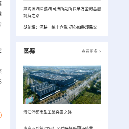
統
無錫濱湖區蠡湖司法所副所長牟方奎的基層
強
調解之路
力
胡劍耀：深耕一線十六載 初心如磐護民安
空
區縣
查看更多 >
，
際
彩
清江浦都市型工業突圍之路
東臺五烈鎮2026年公益暑托班圓滿結業