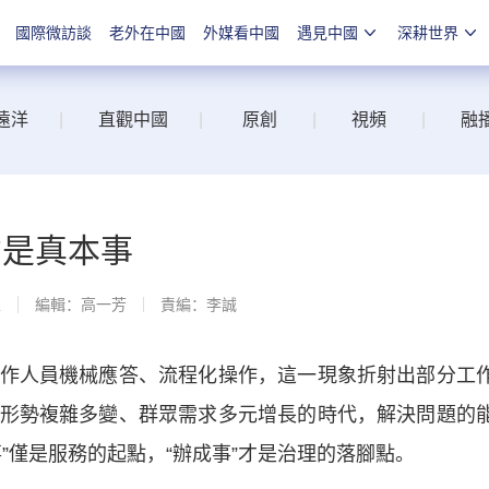
國際微訪談
老外在中國
外媒看中國
遇見中國
深耕世界
遠洋
|
直觀中國
|
原創
|
視頻
|
融
才是真本事
線
編輯：高一芳
責編：李誠
人員機械應答、流程化操作，這一現象折射出部分工
形勢複雜多變、群眾需求多元增長的時代，解決問題的
”僅是服務的起點，“辦成事”才是治理的落腳點。