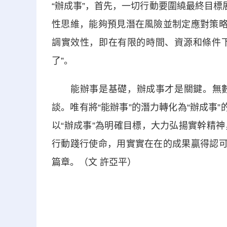
“辦成事”，首先，一切行動要圍繞最終目標
性思維，能夠預見潛在風險並制定應對策略
調實效性，即在有限的時間、資源和條件下
了”。
能辦事是基礎，辦成事才是關鍵。無數
談。唯有將“能辦事”的潛力轉化為“辦成事
以“辦成事”為明確目標，大力弘揚實幹精
行動踐行使命，用實實在在的成果贏得認可
篇章。（文 許亞平）