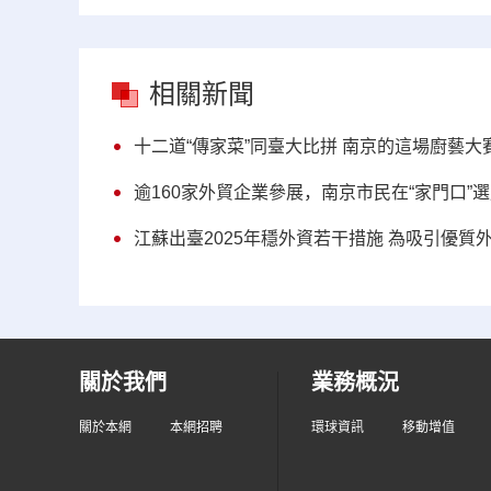
相關新聞
十二道“傳家菜”同臺大比拼 南京的這場廚藝大賽
逾160家外貿企業參展，南京市民在“家門口”
江蘇出臺2025年穩外資若干措施 為吸引優質
關於我們
業務概況
關於本網
本網招聘
環球資訊
移動增值