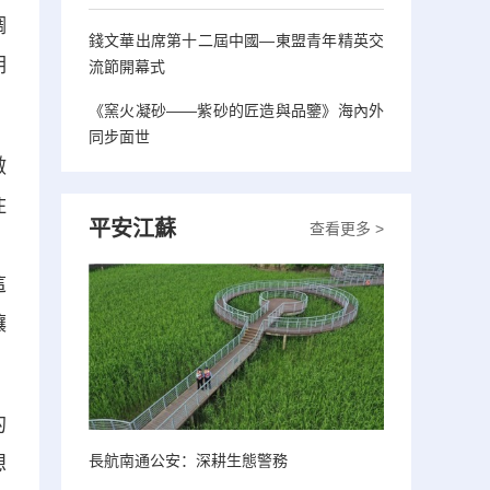
調
錢文華出席第十二屆中國—東盟青年精英交
期
流節開幕式
《窯火凝砂——紫砂的匠造與品鑒》海內外
同步面世
做
住
平安江蘇
查看更多 >
，
這
讓
的
長航南通公安：深耕生態警務
想