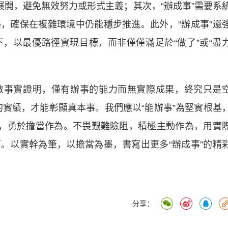
展開，避免無效努力或形式主義；其次，“辦成事”需要系
，確保在複雜環境中仍能穩步推進。此外，“辦成事”還
，以最優路徑實現目標，而非僅僅滿足於“做了”或“盡
事實證明，僅有辦事的能力而無實際成果，終究只是
”的實績，才能彰顯真本事。我們應以“能辦事”為堅實根基
神，勇於擔當作為。不畏艱難險阻，積極主動作為，用實
。以實幹為筆，以擔當為墨，書寫出更多“辦成事”的精
分享：