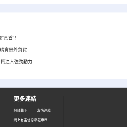
“真香”！
選購實惠外貿貨
外資注入強勁動力
更多連結
網站聲明
友情連結
網上有害信息舉報專區