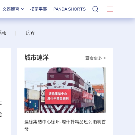
文娛體育
樓蘭平臺
PANDA SHORTS
站內搜索
播報
|
房産
城市遠洋
查看更多 >
作
能
連徐集結中心徐州-塔什幹精品班列順利首
發