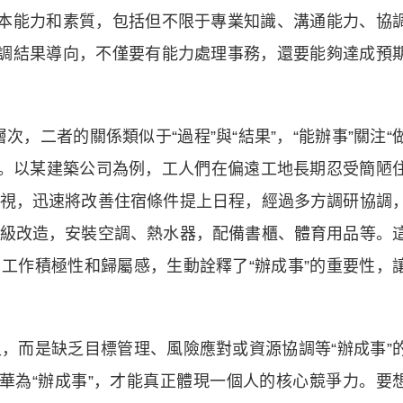
本能力和素質，包括但不限于專業知識、溝通能力、協
強調結果導向，不僅要有能力處理事務，還要能夠達成預
，二者的關係類似于“過程”與“結果”，“能辦事”關注“
成”。以某建築公司為例，工人們在偏遠工地長期忍受簡陋
視，迅速將改善住宿條件提上日程，經過多方調研協調
級改造，安裝空調、熱水器，配備書櫃、體育用品等。
工作積極性和歸屬感，生動詮釋了“辦成事”的重要性，
而是缺乏目標管理、風險應對或資源協調等“辦成事”
昇華為“辦成事”，才能真正體現一個人的核心競爭力。要