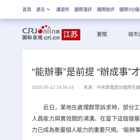
首頁
語言
講習所
國際漫評
國際銳評
國際3分鐘
要聞
|
城市
“能辦事”是前提 “辦成事”
2025-05-12 14:24:14
來源：中央廣電總台國際在
近日，某地在處理群眾訴求時，部分工作
人員能力與實效間的鴻溝。在當下這個發展
力已成為衡量個人能力的重要尺規。“能辦事