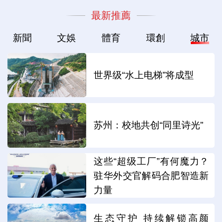
最新推薦
新聞
文娛
體育
環創
城市
世界级“水上电梯”将成型
苏州：校地共创“同里诗光”
这些“超级工厂”有何魔力？
驻华外交官解码合肥智造新
力量
生态守护 持续解锁高颜