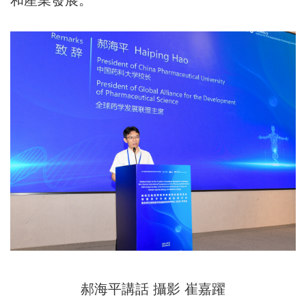
和産業發展。
郝海平講話 攝影 崔嘉躍