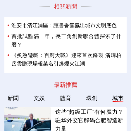
相關新聞
淮安市清江浦區：讓書香氤氳出城市文明底色
首批試點滿一年，長三角創新聯合體探索了什
麼？
《炙熱遊戲：百廚大戰》迎來首次錄製 潘瑋柏
岳雲鵬現場報菜名引爆煙火江湖
最新推薦
新聞
文娛
體育
環創
城市
这些“超级工厂”有何魔力？
驻华外交官解码合肥智造新
力量