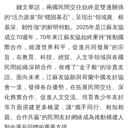
錢文華説，兩國民間交往始終是雙邊關係
的“活力源泉”與“穩固基石”，呈現出“領域廣、根
基深、韌性強”的鮮明特點。2025年是江蘇友協
成立70週年，70年來江蘇友協始終秉持"推動國
際合作，維護世界和平，促進共同發展"的宗
旨，在教育、科技、經貿、人文等領域與各國
民間組織深耕合作，收穫了"金子般"的珍貴友
誼。面向未來，江蘇友協願與荷蘭中國友好協
會一道，發揮各自優勢，在拓展民間交往、深
化務實合作、促進人文交流、培育青少年友好
等方面搭建更多橋梁，讓“攜手同行、相知相
親、合作共贏”的民間友好網絡成為推動構建人
類命運共同體的重要支撐。