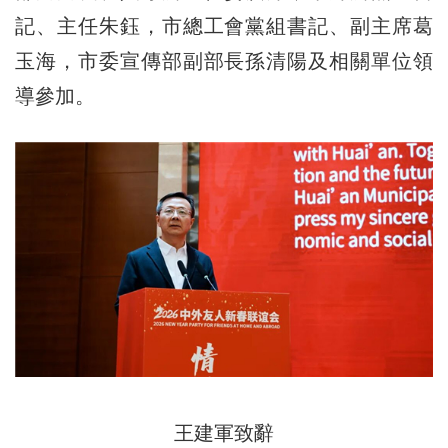
記、主任朱鈺，市總工會黨組書記、副主席葛
玉海，市委宣傳部副部長孫清陽及相關單位領
導參加。
王建軍致辭