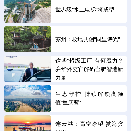
世界级“水上电梯”将成型
苏州：校地共创“同里诗光”
这些“超级工厂”有何魔力？
驻华外交官解码合肥智造新
力量
生态守护 持续解锁高颜
值“重庆蓝”
连云港：高空瞭望 赏海滨