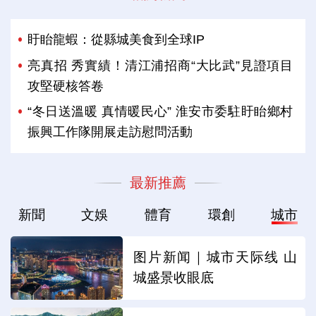
盱眙龍蝦：從縣城美食到全球IP
亮真招 秀實績！清江浦招商“大比武”見證項目
攻堅硬核答卷
“冬日送溫暖 真情暖民心” 淮安市委駐盱眙鄉村
振興工作隊開展走訪慰問活動
最新推薦
新聞
文娛
體育
環創
城市
图片新闻｜城市天际线 山
城盛景收眼底