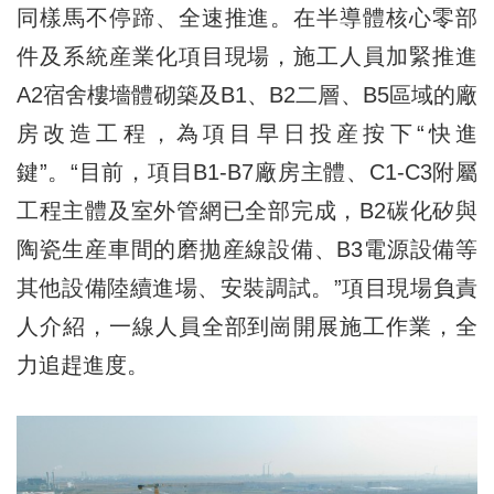
同樣馬不停蹄、全速推進。在半導體核心零部
件及系統産業化項目現場，施工人員加緊推進
A2宿舍樓墻體砌築及B1、B2二層、B5區域的廠
房改造工程，為項目早日投産按下“快進
鍵”。“目前，項目B1-B7廠房主體、C1-C3附屬
工程主體及室外管網已全部完成，B2碳化矽與
陶瓷生産車間的磨拋産線設備、B3電源設備等
其他設備陸續進場、安裝調試。”項目現場負責
人介紹，一線人員全部到崗開展施工作業，全
力追趕進度。