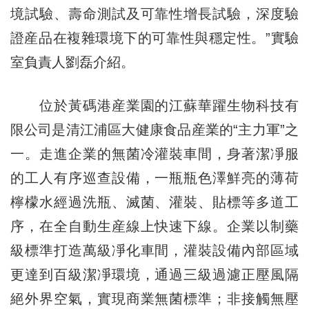
境試驗、壽命測試及可靠性增長試驗，深度驗
證産品在複雜環境下的可靠性與穩定性。”實驗
室負責人劉磊介紹。
位於黃碼港産業園的江蘇華躍生物科技有
限公司是清江浦區大健康食品産業的“主力軍”之
一。走進企業的無菌冷灌裝車間，身著潔凈服
的工人有序巡查設備，一瓶瓶色澤鮮亮的薄荷
檸檬水經過洗瓶、滅菌、灌裝、貼標等多道工
序，在全自動生産線上快速下線。企業以制藥
級標準打造萬級凈化車間，灌裝設備內部區域
更達到百級潔凈環境，通過三級過濾正壓風隔
絕外界空氣，實現商業無菌標準；非接觸無壓