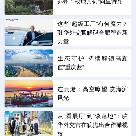
苏州：校地共创“同里诗光”
这些“超级工厂”有何魔力？
驻华外交官解码合肥智造新
力量
生态守护 持续解锁高颜
值“重庆蓝”
连云港：高空瞭望 赏海滨
风光
从“看展厅”到“谈落地”：驻
华外交官在皖抛出合作橄榄
枝