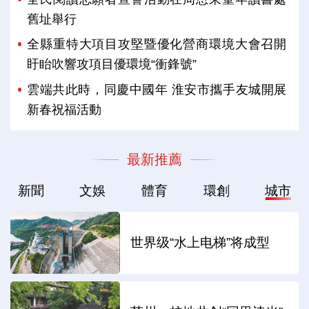
舊址舉行
全縣重特大項目攻堅暨優化營商環境大會召開
盱眙吹響攻項目優環境“衝鋒號”
雲端共此時，同慶中國年 淮安市攜手友城開展
新春祝福活動
最新推薦
新聞
文娛
體育
環創
城市
世界级“水上电梯”将成型