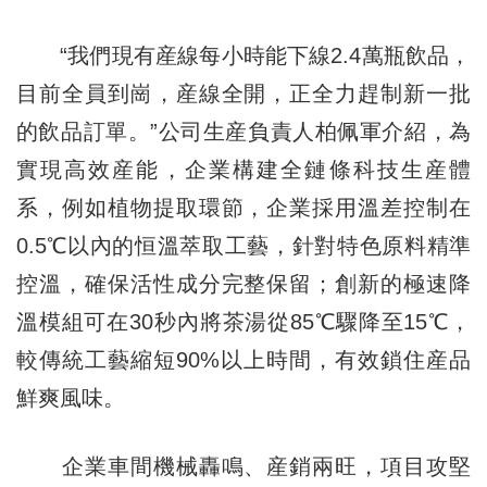
“我們現有産線每小時能下線2.4萬瓶飲品，
目前全員到崗，産線全開，正全力趕制新一批
的飲品訂單。”公司生産負責人柏佩軍介紹，為
實現高效産能，企業構建全鏈條科技生産體
系，例如植物提取環節，企業採用溫差控制在
0.5℃以內的恒溫萃取工藝，針對特色原料精準
控溫，確保活性成分完整保留；創新的極速降
溫模組可在30秒內將茶湯從85℃驟降至15℃，
較傳統工藝縮短90%以上時間，有效鎖住産品
鮮爽風味。
企業車間機械轟鳴、産銷兩旺，項目攻堅