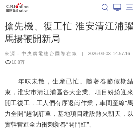
搶先機、復工忙 淮安清江浦躍
馬揚鞭開新局
來源：中央廣電總台國際在線
|
2026-03-03 14:57:16
10.8万
年味未散，生産已忙。隨著春節假期結
束，淮安市清江浦區各大企業、項目紛紛迎來
開工復工，工人們有序返崗作業，車間産線“馬
力全開”趕制訂單，基地項目建設熱火朝天，以
實幹奮進全力衝刺新春“開門紅”。