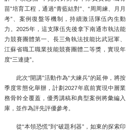
苗”培育工程，通過“青藍結對”、“周周練、月月
考”、案例復盤等機制，持續激活隊伍內生動
力。2025年，這支隊伍先後拿下南通市執法能
力競賽團體第一、長三角執法技能比武冠軍、
江蘇省職工職業技能競賽團體二等獎，實現年
度“三連捷”。
此次“開講”活動作為“大練兵”的延伸，將按
季度常態化舉辦，計劃2027年底前實現中層業
務骨幹全覆蓋，優秀講稿和典型案例將彙編入
庫，並作為評先評優參考。
從“本領恐慌”到“破題利器”，如東的探索印