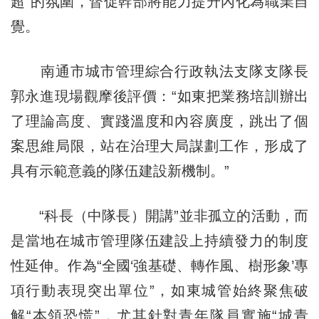
超”的氛圍，督促幹部將能力提升內化為職業自
覺。
南通市城市管理綜合行政執法支隊支隊長
郭永進現場觀摩後評價：“如東把業務培訓辦出
了理論高度、實踐溫度和內容廣度，跳出了個
案思維局限，站在治理大局謀劃工作，形成了
具有示範意義的隊伍建設新機制。”
“科長（中隊長）開講”並非孤立的活動，而
是當地在城市管理隊伍建設上持續發力的制度
性延伸。作為“全國‘強基礎、轉作風、樹形象’專
項行動表現突出單位”，如東城管始終聚焦破
解“本領恐慌”，尤其針對青年隊員實施“城青