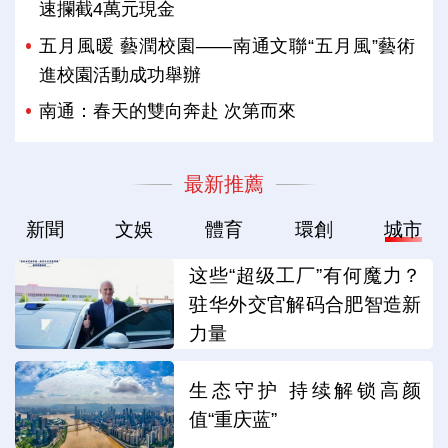
速攔截4萬元現金
五月風暖 藝潤校園——南通文聯“五月風”藝術
進校園活動成功舉辦
南通：春天的雙向奔赴 次第而來
最新推薦
新聞
文娛
體育
環創
城市
这些“超级工厂”有何魔力？
驻华外交官解码合肥智造新
力量
生态守护 持续解锁高颜
值“重庆蓝”