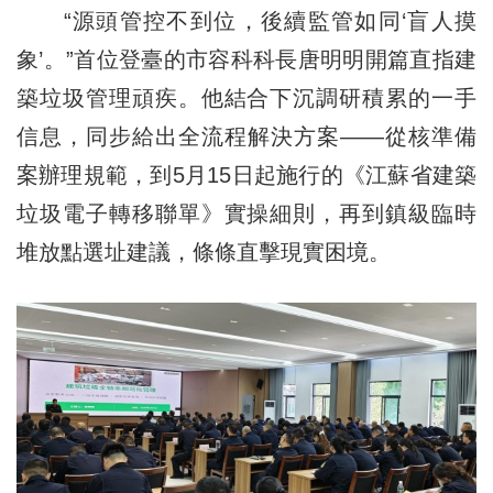
“源頭管控不到位，後續監管如同‘盲人摸
象’。”首位登臺的市容科科長唐明明開篇直指建
築垃圾管理頑疾。他結合下沉調研積累的一手
信息，同步給出全流程解決方案——從核準備
案辦理規範，到5月15日起施行的《江蘇省建築
垃圾電子轉移聯單》實操細則，再到鎮級臨時
堆放點選址建議，條條直擊現實困境。