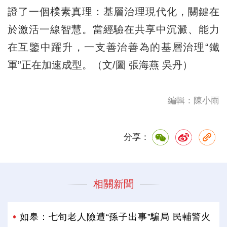
證了一個樸素真理：基層治理現代化，關鍵在
於激活一線智慧。當經驗在共享中沉澱、能力
在互鑒中躍升，一支善治善為的基層治理“鐵
軍”正在加速成型。（文/圖 張海燕 吳丹）
編輯：陳小雨
分享：
相關新聞
如皋：七旬老人險遭“孫子出事”騙局 民輔警火