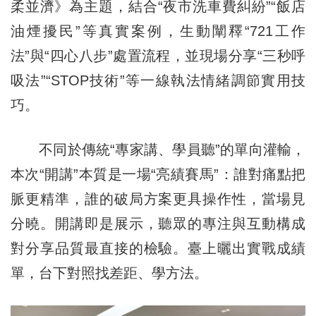
柔並濟》為主題，結合“夜市洗車費糾紛”“飯店
油煙擾民”等真實案例，生動闡釋“721工作
法”與“四心八步”處置流程，並現場分享“三秒呼
吸法”“STOP技術”等一線執法情緒調節實用技
巧。
不同於傳統“專家講、學員聽”的單向灌輸，
本次“開講”本質是一場“亮績賽馬”：誰對痛點把
脈更精準，誰的破局方案更具操作性，當場見
分曉。開講即是展示，聽眾的專注與互動構成
對分享品質最直接的檢驗。臺上曬出實戰成績
單，台下對照找差距、學方法。