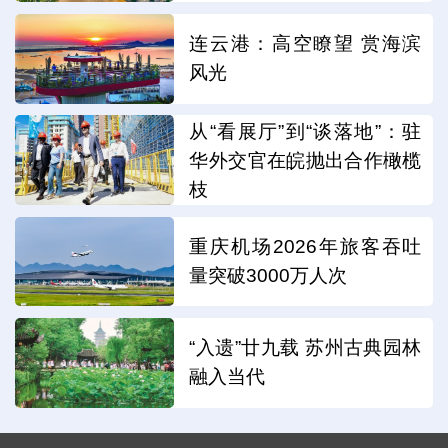
连云港：高空瞭望 赏海滨
风光
从“看展厅”到“谈落地”：驻
华外交官在皖抛出合作橄榄
枝
重庆机场2026年旅客吞吐
量突破3000万人次
“入遗”廿九载 苏州古典园林
融入当代