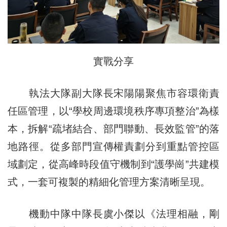
實戰分享
執法大隊副大隊長宋陽陽聚焦市容環衛責
任區管理，以“學校周邊環境秩序專項整治”為樣
本，拆解“疏堵結合、部門聯動、長效監管”的落
地路徑。從多部門宣傳權責劃分到重點管控區
域劃定，從高峰時段值守機制到“護學崗”共建模
式，一套可複製的精細化管理方案清晰呈現。
機動中隊中隊長虞小傑以《法理相融，剛