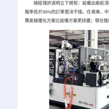
總經理許道明立下規矩：設備出廠前須在
報率低於30%的訂單堅決不接。在南美，
費産線優化方案比設備方案更詳盡；發往俄