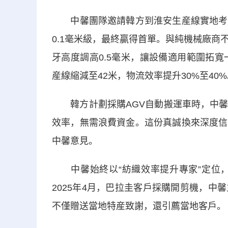
中馨團隊邀請韓方到淮安生産線實地考察
0.1毫米級，最終贏得首單。與純機械廠
牙高度調高0.5毫米，讓設備適用範圍拓
産線縮減至42米，物流效率提升30%至40
韓方計劃採購AGV自動搬運車時，中馨團
效率，無需浪費資金。這份真誠換來深度信
中馨意見。
中馨始終以“紡織效率提升專家”定位，
2025年4月，巴拉圭客戶採購開剪機，
不僅贈送當地特産致謝，還引薦當地客戶。