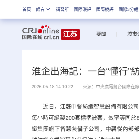
首頁
語言
講習所
國際漫評
國際銳評
國際3分鐘
要聞
|
城市
淮企出海記：一台“懂行”
2026-05-18 14:10:22
來源：中央廣電總台國際在
近日，江蘇中馨紡織智慧設備有限公司裝
每小時可縫製200套標準被套，效率等同
織集團旗下智慧裝備子公司，中馨從內部部