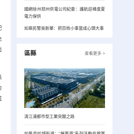
國網徐州邳州供電公司紀委：護航迎峰度夏
電力保供
配
如皋民警吳新華：把百姓小事當成心頭大事
免
出
區縣
查看更多 >
集
力
成
清江浦都市型工業突圍之路
如皋市如城街道：“擁軍周”系列活動共敘軍