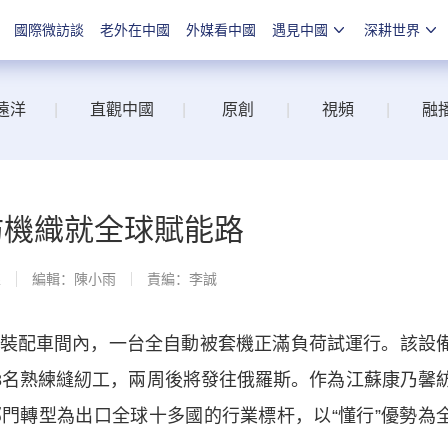
國際微訪談
老外在中國
外媒看中國
遇見中國
深耕世界
遠洋
|
直觀中國
|
原創
|
視頻
|
融
紡機織就全球賦能路
線
編輯：陳小雨
責編：李誠
配車間內，一台全自動被套機正滿負荷試運行。該設
於8名熟練縫紉工，兩周後將發往俄羅斯。作為江蘇康乃馨
門轉型為出口全球十多國的行業標杆，以“懂行”優勢為