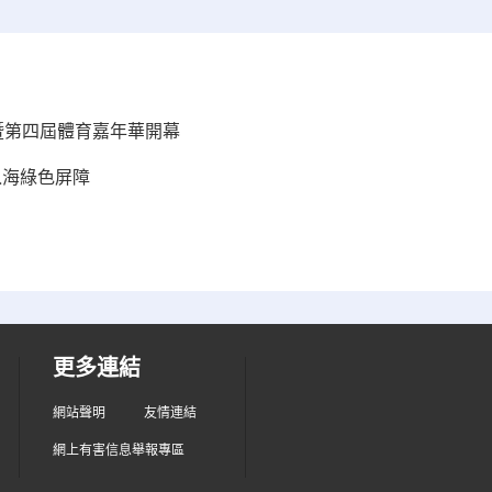
暨第四屆體育嘉年華開幕
入海綠色屏障
更多連結
網站聲明
友情連結
網上有害信息舉報專區