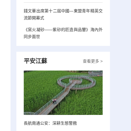
錢文華出席第十二屆中國—東盟青年精英交
流節開幕式
《窯火凝砂——紫砂的匠造與品鑒》海內外
同步面世
平安江蘇
查看更多 >
長航南通公安：深耕生態警務