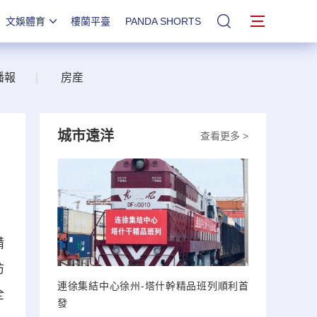
文娛體育
樓蘭平臺
PANDA SHORTS
站內搜索
播報
|
房産
城市遠洋
查看更多 >
備
紡
連徐集結中心徐州-塔什幹精品班列順利首
全
發