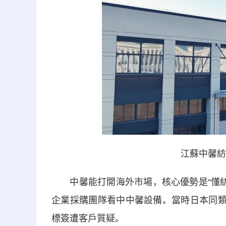
江蘇中馨紡
中馨能打開海外市場，核心優勢是“懂紡織
企業採購團隊看中中馨設備。當時日本同類
標簽遭客戶質疑。