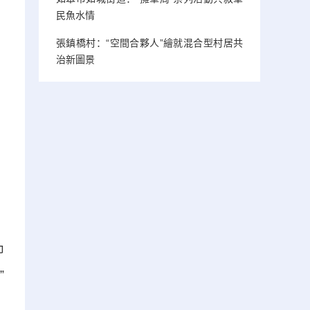
民魚水情
張鎮橋村：“空間合夥人”繪就混合型村居共
治新圖景
巾
”