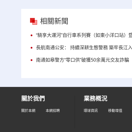
相關新聞
“騎享大運河”自行車系列賽（如東小洋口站）
長航南通公安： 持續深耕生態警務 築牢長江
南通如皋警方“零口供”破獲50余萬元交友詐騙
關於我們
業務概況
關於本網
本網招聘
環球資訊
移動增值