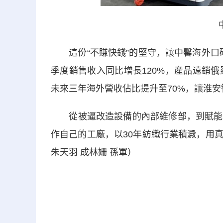
這份“不賺快錢”的堅守，讓中馨海外口碑持
季度銷售收入同比增長120%，産品遠銷
未來三年海外營收佔比提升至70%，讓淮
從被逼改造設備的內部維修部，到賦能全
作自己的工廠，以30年紡織行業積澱，用真
朱天羽 成林姍 孫軍）