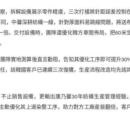
，拆解設備展示零件精度，三次打樣將針距誤差控制
商不同，中馨深耕紡織一線，針對厚面料易跳線問題，將送
寬一倍。交付設備時，團隊還優化韓方車間佈局，把60米
%。
隊實地測算後直言勸阻，告知其優化工序即可提升30
任，該韓國客戶已連續三次復購，生産流程改造均先諮
不止銷售設備，更輸出康乃馨30年紡織生産管理經驗
中馨主動優化其上道染整工序，助力對方工廠産能翻倍，客