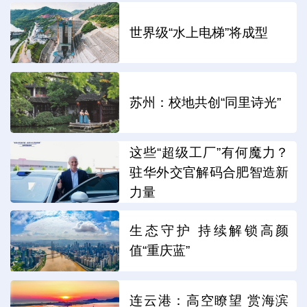
世界级“水上电梯”将成型
苏州：校地共创“同里诗光”
这些“超级工厂”有何魔力？
驻华外交官解码合肥智造新
力量
生态守护 持续解锁高颜
值“重庆蓝”
连云港：高空瞭望 赏海滨