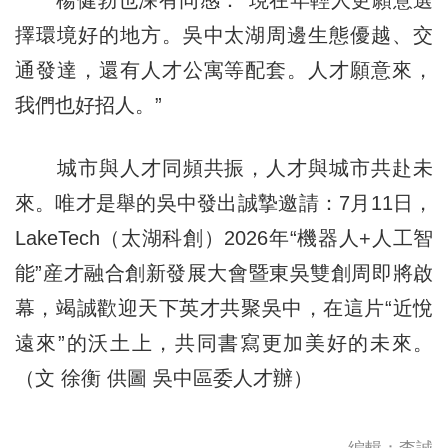
擇環境好的地方。吳中太湖周邊生態優越、交
通發達，還有人才公寓等配套。人才願意來，
我們也好招人。”
城市與人才同頻共振，人才與城市共赴未
來。唯才是舉的吳中發出誠摯邀請：7月11日，
LakeTech（太湖科創）2026年“機器人+人工智
能”産才融合創新發展大會暨東吳雙創周即將啟
幕，竭誠歡迎天下英才共聚吳中，在這片“近悅
遠來”的沃土上，共同書寫更加美好的未來。
（文 徐衡 供圖 吳中區委人才辦）