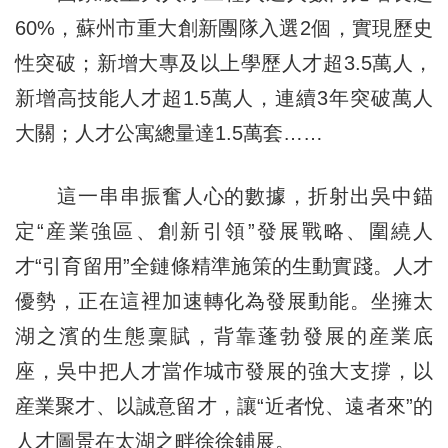
60%，蘇州市重大創新團隊入選2個，實現歷史
性突破；新增大專及以上學歷人才超3.5萬人，
新增高技能人才超1.5萬人，連續3年突破萬人
大關；人才公寓總量達1.5萬套……
這一串串振奮人心的數據，折射出吳中錨
定“産業強區、創新引領”發展戰略、圍繞人
才“引育留用”全鏈條精準施策的生動實踐。人才
優勢，正在這裡加速轉化為發展動能。坐擁太
湖之濱的生態稟賦，背靠蓬勃發展的産業底
座，吳中把人才當作城市發展的強大支撐，以
産業聚才、以誠意留才，讓“近者悅、遠者來”的
人才圖景在太湖之畔徐徐鋪展。