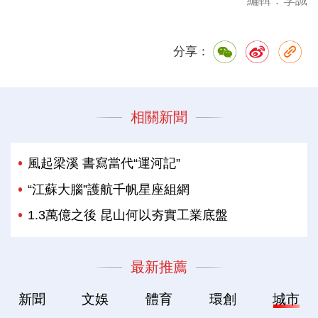
編輯：李誠
分享：
相關新聞
風起梁溪 書寫當代“運河記”
“江蘇大腦”護航千帆星座組網
1.3萬億之後 昆山何以夯實工業底盤
最新推薦
新聞
文娛
體育
環創
城市