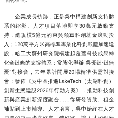
企業成長軌跡，正是吳中構建創新支持體
系的縮影。人才項目落地即享30萬元啟動支
持，總規模5億元的東吳領軍科創基金滾動投
入；120萬平方米高標準專業化科創載體加速建
設，哈工大蘇州研究院構建起覆蓋科技成果轉
化全鏈條的支撐體系；常態化舉辦“吳優鏈·鏈無
憂”對接會，去年累計開展20場精準供需對接
會；發佈《吳中區推進LakeTech（太湖科創）
創新生態建設2026年行動方案》，推動科技創
新與産業創新深度融合……從研發資助、租金
補貼到上市輔導、人才培育，吳中始終在人才
成長的每一步搭好臺、鋪好路，讓人才的創新