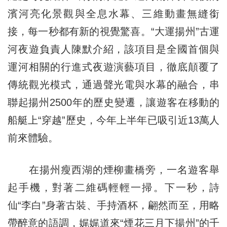
濱河亮化景觀與全息水幕、三維動畫無縫銜
接，每一秒都有新的視覺驚喜。“大運揚州”古運
河夜遊負責人陳默介紹，該項目是全國首個與
運河相關的行進式夜遊演藝項目，徹底顛覆了
傳統觀光模式，通過聲光電與水幕的融合，串
聯起揚州2500年的歷史變遷，讓遊客在移動的
船艇上“穿越”歷史，今年上半年已吸引近13萬人
前來體驗。
在揚州瘦西湖的煙柳畫橋旁，一名遊客舉
起手機，對著二維碼輕輕一掃。下一秒，詩
仙“李白”身著古裝、手持酒杯，翩然而至，用略
帶醉意的語調，娓娓道來“煙花三月下揚州”的千