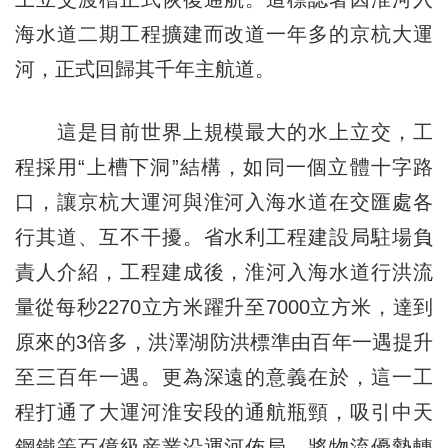
海水道二期工程擴建而改道一年多的京杭大運
河，正式回歸其千年主航道。
這是目前世界上規模最大的水上立交，工
程採用“上槽下洞”結構，如同一個立體十字路
口，讓京杭大運河與淮河入海水道在交匯處各
行其道、互不干擾。省水利工程建設局駐場負
責人介紹，工程建成後，淮河入海水道行洪流
量從每秒2270立方米躍升至7000立方米，達到
原來的3倍多，洪澤湖防洪標準由百年一遇提升
至三百年一遇。更為深遠的意義在於，這一工
程打通了大運河淮安段的通航瓶頸，吸引中天
鋼鐵等百億級産業沿運河佈局，將物流優勢轉