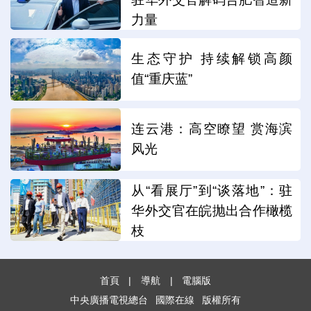
力量
生态守护 持续解锁高颜
值“重庆蓝”
连云港：高空瞭望 赏海滨
风光
从“看展厅”到“谈落地”：驻
华外交官在皖抛出合作橄榄
枝
首頁
|
導航
|
電腦版
中央廣播電視總台
國際在線
版權所有