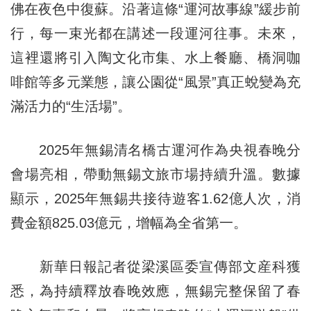
佛在夜色中復蘇。沿著這條“運河故事線”緩步前
行，每一束光都在講述一段運河往事。未來，
這裡還將引入陶文化市集、水上餐廳、橋洞咖
啡館等多元業態，讓公園從“風景”真正蛻變為充
滿活力的“生活場”。
2025年無錫清名橋古運河作為央視春晚分
會場亮相，帶動無錫文旅市場持續升溫。數據
顯示，2025年無錫共接待遊客1.62億人次，消
費金額825.03億元，增幅為全省第一。
新華日報記者從梁溪區委宣傳部文産科獲
悉，為持續釋放春晚效應，無錫完整保留了春