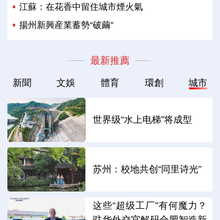
江蘇：在花香中留住城市煙火氣
揚州新興産業蓄勢“破繭”
最新推薦
新聞
文娛
體育
環創
城市
世界级“水上电梯”将成型
苏州：校地共创“同里诗光”
这些“超级工厂”有何魔力？
驻华外交官解码合肥智造新