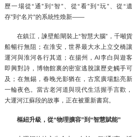
歷一場從“通”到“智”、從“看”到“玩”、從“遺
存”到“名片”的系統性煥新——
在鎮江，諫壁船閘裝上“智慧大腦”，千噸貨
船暢行無阻；在淮安，世界最大水上立交橋讓
運河與淮河各行其道；在揚州，AI李白與遊客
即興對詩，博物館裏的密室逃脫讓歷史觸手可
及；在無錫，春晚光影猶在，古窯廣場點亮新
一輪夜色。當古老河道與現代生活握手言歡，
大運河江蘇段的故事，正在被重新書寫。
樞紐升級，從“物理擴容”到“智慧賦能”