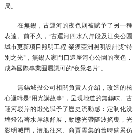
局。
在無錫，古運河的夜色則被賦予了另一種
表達。前不久，“古運河四水八岸段及江尖公園
城市更新項目照明工程”榮獲亞洲照明設計獎“特
別之光”，無錫人家門口這座河心公園的夜色，
成為國際專業圈層認可的“夜景名片”。
無錫城投公司相關負責人介紹，改造的核
心邏輯是“用光講故事”，呈現地道的無錫味。古
運河駁岸的燈光賦予了歷史流動感：定制化洗
墻燈沿著水岸線舒展，動態光帶隨波搖曳，光
影明滅間，漕船往來、商賈雲集的舊時盛景仿