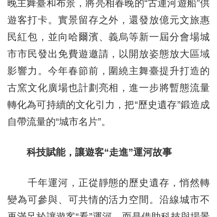
晚主舞臺和布景，將亮相春晚的“古運河遊船”供
遊客打卡。實景留存之外，還發放億元文旅惠
民紅包，並向哈爾濱、義烏等新一屆分會場城
市市民發出免費遊邀請，以開放姿態放大區域
影響力。今年春節前，圍繞主舞臺提升打造的
古窯文化廣場也計劃亮相，進一步將暫態流量
轉化為可持續的文化引力，把“歷史遺存”鍛造成
自帶流量的“城市名片”。
科技賦能，讓遊客“走進”運河故事
千年運河，正從靜態的歷史遺存，悄然轉
變為可參與、可共情的活力空間。沿線城市不
再滿足於讓遊客“看”運河，而是借助科技與場景