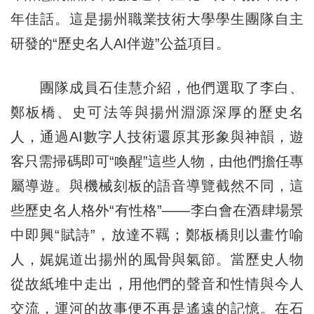
年佳話。這是揚州職業技術大學學生團隊自主
研發的“歷史名人AI伴遊”公益項目。
團隊成員石佳慧介紹，他們選取了李白、
鄭板橋、史可法等與揚州淵源深厚的歷史名
人，通過AI數字人技術還原其形象與神韻，遊
客只需掃碼即可“喚醒”這些人物，由他們擔任專
屬導遊。與機械刻板的語音導覽截然不同，這
些歷史名人格外“有性格”——李白會在酒肆場景
中即興“賦詩”，放達不羈；鄭板橋則以畫竹喻
人，娓娓道出揚州的風骨與氣節。當歷史人物
從故紙堆中走出，用他們的聲音和性情與今人
交流，運河的故事便不再是遙遠的記憶。在石