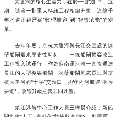
大運河的核心生命力，在於一個“通”字。近
期，隨著一批重大樞紐工程相繼升級，這條千
年水道正經歷從“物理擴容”到“智慧賦能”的變
革。
去年年底，京杭大運河與長江交匯處的諫
壁船閘迎來歷史性時刻——一線船閘擴容改造
工程投入試運行。作為蘇南運河唯一直接通達
長江的大型復線船閘，諫壁船閘地處長江與京
杭大運河的“十字”交匯口，扼守內河航運“咽喉
要道”，改造升級意義非同凡響。
鎮江港航中心工作人員王曄晨介紹，新船
閘搭建“人工+自動化”雙軌監測網絡，對圍堰、