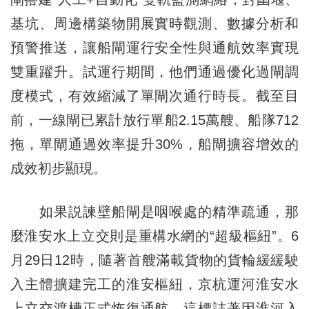
基坑、周邊構築物開展實時觀測、數據分析和
預警推送，讓船閘運行安全性與通航效率實現
雙重躍升。試運行期間，他們通過優化過閘調
度模式，有效縮減了單閘次通行時長。截至目
前，一線閘已累計放行單船2.15萬艘、船隊712
拖，單閘通過效率提升30%，船閘擴容增效的
成效初步顯現。
如果説諫壁船閘是咽喉處的精準疏通，那
麼淮安水上立交則是重構水網的“超級樞紐”。6
月29日12時，隨著首艘滿載貨物的貨輪緩緩駛
入主體擴建完工的淮安樞紐，京杭運河淮安水
上立交渡槽正式恢復通航。這標誌著因淮河入