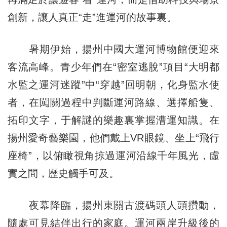
創新，讓人真正“走”進運河的故事裏。
暑期伊始，揚州中國大運河博物館便迎來
客流高峰。青少年們在“密室逃脫”項目“大明都
水監之運河迷蹤”中“穿越”回明朝，化身監水使
者，在闖關過程中判斷運河路線、選擇船隻、
拓印文字，于解謎的樂趣裏掌握漕運知識。在
揚州愛奇藝樂園，他們戴上VR眼鏡、坐上“飛行
座椅”，以俯瞰視角掠過運河沿線千年風光，虛
實之間，歷史觸手可及。
夜幕降臨，揚州東關古渡碼頭人頭攢動，
隨處可見結伴出行的家庭。運河兩岸升級後的