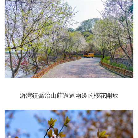
滸灣鎮喬治山莊遊道兩邊的櫻花開放