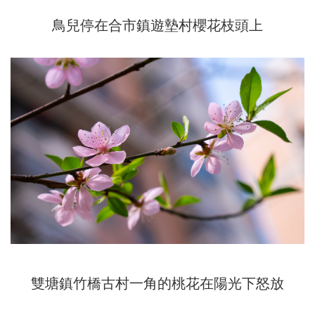
鳥兒停在合市鎮遊墊村櫻花枝頭上
雙塘鎮竹橋古村一角的桃花在陽光下怒放