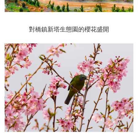
對橋鎮新塔生態園的櫻花盛開