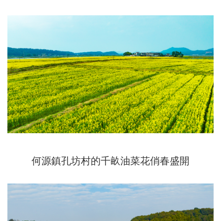
何源鎮孔坊村的千畝油菜花俏春盛開