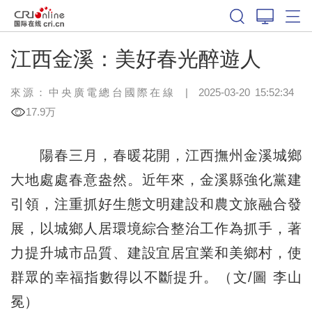
江西金溪：美好春光醉遊人
來源：中央廣電總台國際在線
|
2025-03-20 15:52:34
17.9万
陽春三月，春暖花開，江西撫州金溪城鄉
大地處處春意盎然。近年來，金溪縣強化黨建
引領，注重抓好生態文明建設和農文旅融合發
展，以城鄉人居環境綜合整治工作為抓手，著
力提升城市品質、建設宜居宜業和美鄉村，使
群眾的幸福指數得以不斷提升。（文/圖 李山
冕）