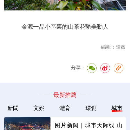
金源一品小區裏的山茶花艷美動人
編輯：鐘薇
分享：
最新推薦
新聞
文娛
體育
環創
城市
图片新闻｜城市天际线 山