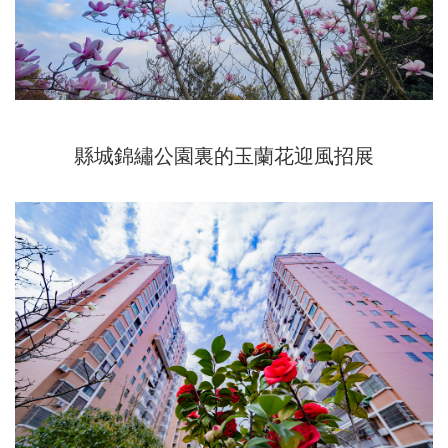
縣城錦繡公園裏的玉蘭花迎風招展