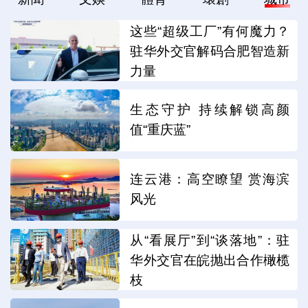
这些“超级工厂”有何魔力？
驻华外交官解码合肥智造新
力量
生态守护 持续解锁高颜
值“重庆蓝”
连云港：高空瞭望 赏海滨
风光
从“看展厅”到“谈落地”：驻
华外交官在皖抛出合作橄榄
枝