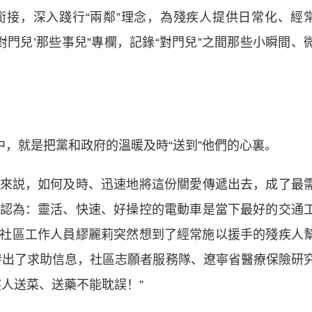
接，深入踐行“兩鄰”理念，為殘疾人提供日常化、經
對門兒’那些事兒”專欄，記錄“對門兒”之間那些小瞬間、
，就是把黨和政府的溫暖及時“送到”他們的心裏。
説，如何及時、迅速地將這份關愛傳遞出去，成了最
認為：靈活、快速、好操控的電動車是當下最好的交通
社區工作人員繆麗莉突然想到了經常施以援手的殘疾人
裏發出了求助信息，社區志願者服務隊、遼寧省醫療保險研
人送菜、送藥不能耽誤！”