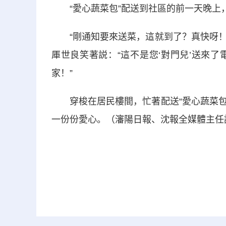
“愛心蔬菜包”配送到社區的前一天晚上，
“剛通知要來送菜，這就到了？真快呀！”
厙世良笑著説：“這不是您‘對門兒’送來
家！”
穿梭在居民樓間，忙著配送“愛心蔬菜包”
一份份愛心。（瀋陽日報、沈報全媒體主任