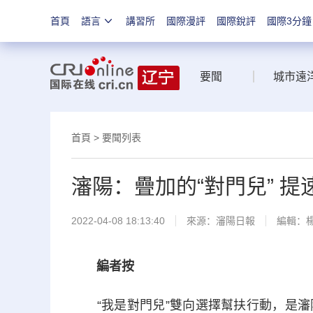
首頁
語言
講習所
國際漫評
國際銳評
國際3分鐘
要聞
城市遠
首頁
>
要聞列表
瀋陽：疊加的“對門兒” 提
2022-04-08 18:13:40
來源：
瀋陽日報
編輯：
編者按
“我是對門兒”雙向選擇幫扶行動，是瀋