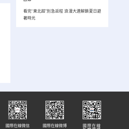
看完“東北超”別急返程 浪漫大連解鎖夏日避
暑時光
國際在線微信
國際在線微博
國際在線