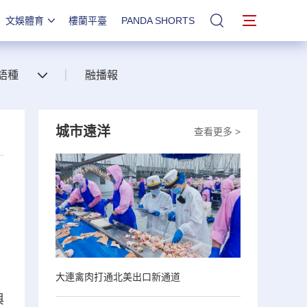
文娛體育
樓蘭平臺
PANDA SHORTS
站內搜索
語種
融播報
城市遠洋
查看更多 >
大連禽肉打通北美出口新通道
與