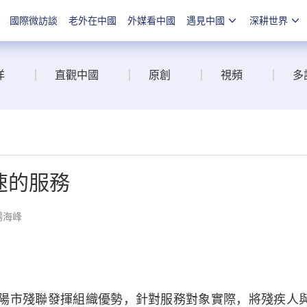
國際微訪談
老外在中國
外媒看中國
遇見中國
深耕世界
洋
直觀中國
原創
視頻
多
速的服務
楊海峰
陽市殘聯發揮組織優勢，針對服務對象實際，將殘疾人