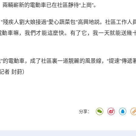
兩輛嶄新的電動車已在社區靜待“上崗”。
殘疾人劉大娘接過“愛心蔬菜包”高興地説。社區工作人
了電動車嘛，我們才能這麼快。有了它，我一天就能送幾
的電動車，成了社區裏一道靚麗的風景線，“提速”傳遞
記者 封葑）
分享：