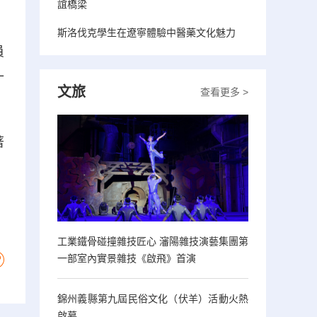
誼橋梁
斯洛伐克學生在遼寧體驗中醫藥文化魅力
員
十
文旅
查看更多 >
著
工業鐵骨碰撞雜技匠心 瀋陽雜技演藝集團第
一部室內實景雜技《啟飛》首演
錦州義縣第九屆民俗文化（伏羊）活動火熱
啟幕