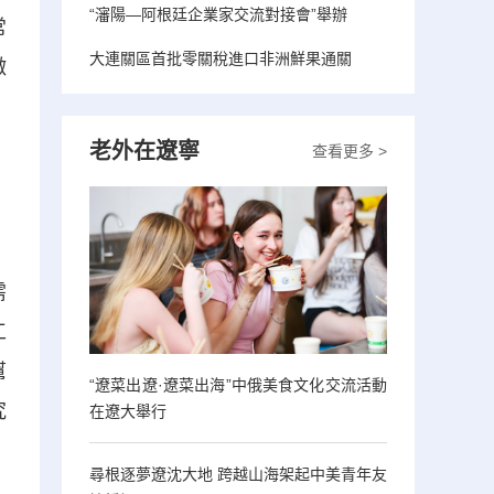
“瀋陽—阿根廷企業家交流對接會”舉辦
常
大連關區首批零關稅進口非洲鮮果通關
微
老外在遼寧
查看更多 >
需
工
幫
“遼菜出遼·遼菜出海”中俄美食文化交流活動
究
在遼大舉行
尋根逐夢遼沈大地 跨越山海架起中美青年友