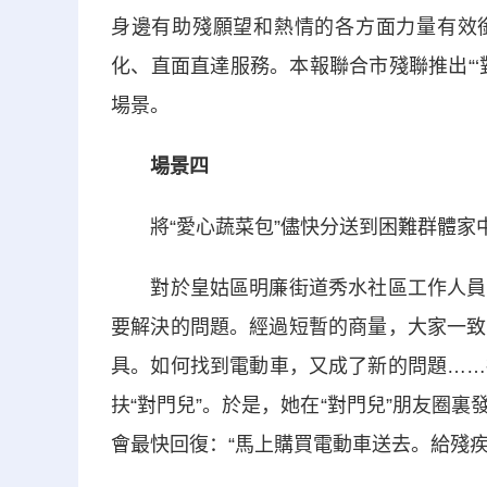
身邊有助殘願望和熱情的各方面力量有效銜
化、直面直達服務。本報聯合市殘聯推出“‘
場景。
場景四
將“愛心蔬菜包”儘快分送到困難群體家中
對於皇姑區明廉街道秀水社區工作人員來
要解決的問題。經過短暫的商量，大家一致
具。如何找到電動車，又成了新的問題……
扶“對門兒”。於是，她在“對門兒”朋友圈
會最快回復：“馬上購買電動車送去。給殘疾