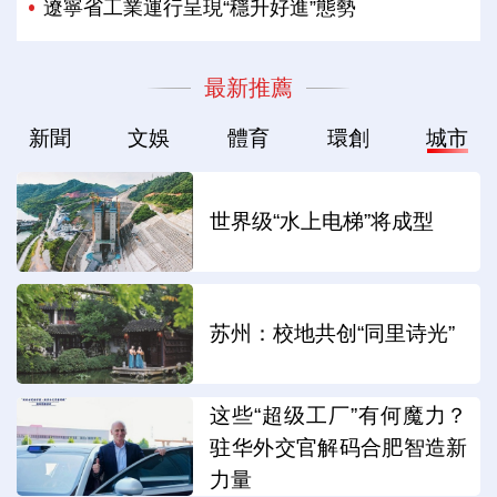
遼寧省工業運行呈現“穩升好進”態勢
最新推薦
新聞
文娛
體育
環創
城市
世界级“水上电梯”将成型
苏州：校地共创“同里诗光”
这些“超级工厂”有何魔力？
驻华外交官解码合肥智造新
力量