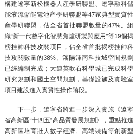
構建遼寧新松機器人産學研聯盟、遼寧融科儲
能液流儲能電池産學研聯盟等47家典型實質性
産學研聯盟，佔全省首批聯盟數量的47%。組
織“新一代數字化智慧焦爐研製與應用”等19個揭
榜挂帥科技攻關項目，佔全省首批揭榜挂帥科
技攻關數量的38%。瀋陽渾南科技城空間規劃
已經編制完成；大連英歌石科學城已完成科學
研究規劃和國土空間規劃，基礎設施及實驗室
項目建設進入實質性操作階段。
下一步，遼寧省將進一步深入實施《遼寧
省高新區“十四五”高品質發展規劃》，重點推進
高新區培育壯大數字經濟、高端裝備等創新型