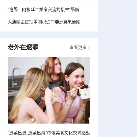
“瀋陽—阿根廷企業家交流對接會”舉辦
大連關區首批零關稅進口非洲鮮果通關
老外在遼寧
查看更多 >
“遼菜出遼·遼菜出海”中俄美食文化交流活動