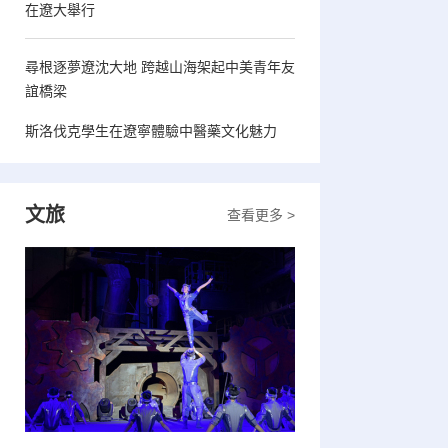
在遼大舉行
尋根逐夢遼沈大地 跨越山海架起中美青年友
誼橋梁
斯洛伐克學生在遼寧體驗中醫藥文化魅力
文旅
查看更多 >