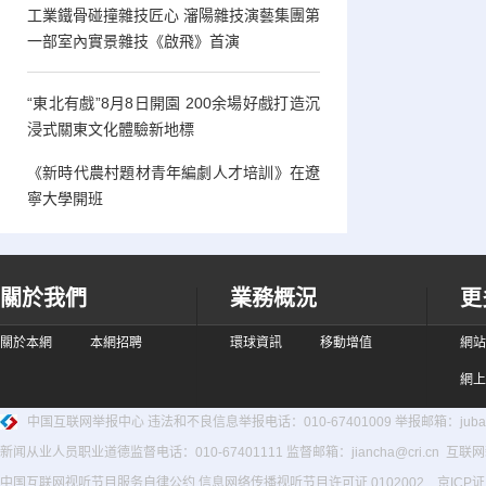
工業鐵骨碰撞雜技匠心 瀋陽雜技演藝集團第
一部室內實景雜技《啟飛》首演
“東北有戲”8月8日開園 200余場好戲打造沉
浸式關東文化體驗新地標
《新時代農村題材青年編劇人才培訓》在遼
寧大學開班
關於我們
業務概況
更
關於本網
本網招聘
環球資訊
移動增值
網站
網上
中国互联网举报中心
违法和不良信息举报电话：010-67401009 举报邮箱：jubao@
新闻从业人员职业道德监督电话：010-67401111 监督邮箱：jiancha@cri.cn 互联
中国互联网视听节目服务自律公约
信息网络传播视听节目许可证 0102002 京ICP证