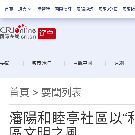
首頁
語言
講習所
國際漫評
國際銳評
國際3分鐘
國際微
要聞
城市遠洋
直觀中國
原創
首頁
>
要聞列表
瀋陽和睦亭社區以“
區文明之風