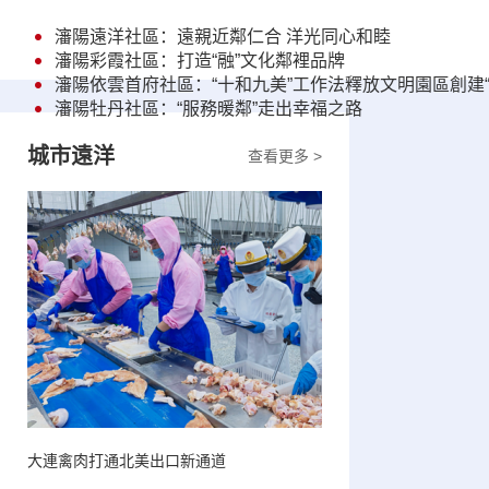
瀋陽遠洋社區：遠親近鄰仁合 洋光同心和睦
瀋陽彩霞社區：打造“融”文化鄰裡品牌
瀋陽依雲首府社區：“十和九美”工作法釋放文明園區創建“
瀋陽牡丹社區：“服務暖鄰”走出幸福之路
城市遠洋
查看更多 >
大連禽肉打通北美出口新通道