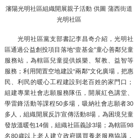
瀋陽光明社區組織開展親子活動 供圖 蒲西街道
光明社區
光明社區黨支部書記李昌奇介紹，光明社
區通過公益創投項目落地“壹基金”童心善鄰兒童
服務站，為轄區兒童提供娛樂、幫教、益智等
服務；利用閒置空地建設“兩鄰”文化廣場，把惠
民、利民的暖心工程建設到老百姓的家門口；
組建專業社會志願服務隊伍，開展紅色講堂、
學雷鋒活動等課程50多場，吸納社會志願者30
多人，組織開展反詐宣傳活動8場，為困境兒童
發放溫暖包14個，組織社區義診3場；為轄區98
名80歲以上老人建立政府購買養老服務協議，