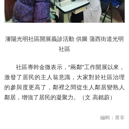
瀋陽光明社區開展義診活動 供圖
蒲西街道
光明
社區
社區專幹金微表示，“兩鄰”工作開展以來，
激發了居民的主人翁意識，大家對於社區治理
的參與度更高了，鄰裡之間從生人鄰居變熟人
鄰居，增強了居民的凝聚力。（文 高銘蔚）
編輯：黃非