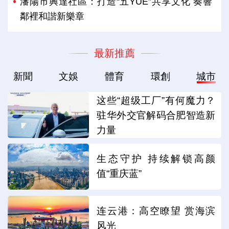
瀋陽市興達社區：打造“五YUE”共享文化 奏響
鄰裡和諧新樂章
最新推薦
新聞
文娛
體育
環創
城市
这些“超级工厂”有何魔力？
驻华外交官解码合肥智造新
力量
生态守护 持续解锁高颜
值“重庆蓝”
连云港：高空瞭望 赏海滨
风光