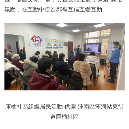
氛圍，在互動中促進鄰裡互信互愛互助。
庫榆社區組織居民活動 供圖 渾南區渾河站東街
道庫榆社區