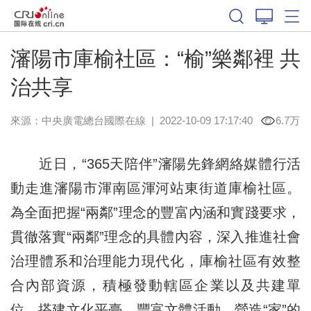
瀋陽市庫榆社區：“榆”樂鄰裡 共
治共享
來源：中央廣電總台國際在線
|
2022-10-09 17:17:40
6.7万
近日，“365天陪伴”瀋陽先鋒網絡媒體行活
動走進瀋陽市渾南區渾河站東街道庫榆社區。
為全面把握“兩鄰”理念的豐富內涵和實踐要求，
貫徹落實“兩鄰”理念的具體內容，深入推進社會
治理體系和治理能力現代化，庫榆社區有效整
合內部資源，積極發動轄區企業以及共建單
位，搭建文化平臺，豐富文體活動，營造“家”的