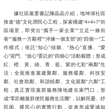
據社區黨委書記陳晶晶介紹，地坤湖社區
推進“德”文化潤民心工程，探索構建“4+4+7”街
區場景，即突出“攜手一家企業”“立足一條街
巷”“服務一方鄰裡”“淬煉一個支部”的“四個一”工
作模式；依託“知心”傾聽、“熱心”直播、“愛
心”迎門、“放心”委託的“四個心”活動載體；形成
紅、橙、黃、綠、青、藍、紫的七彩“兩鄰”生
活；全面推進黨建聚鄰、服務暖鄰、科技安
鄰、社會助鄰、和諧睦鄰、文化親鄰“六鄰”工
程，真正實現黨群服務陣地建在家門口，形
成“零距離黨群便民服務生活圈”，以解民憂、紓
民困、暖民心的實際行動，促進形成愛城如