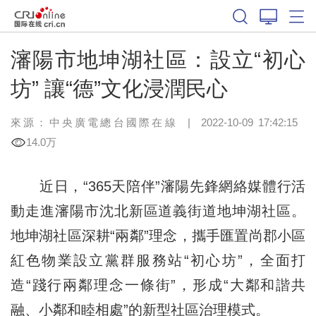
瀋陽市地坤湖社區：設立“初心
坊” 讓“德”文化浸潤民心
來源：中央廣電總台國際在線
|
2022-10-09 17:42:15
14.0万
近日，“365天陪伴”瀋陽先鋒網絡媒體行活
動走進瀋陽市沈北新區道義街道地坤湖社區。
地坤湖社區深耕“兩鄰”理念，攜手匯置尚郡小區
紅色物業設立黨群服務站“初心坊”，全面打
造“踐行兩鄰理念一條街”，形成“大鄰和諧共
融、小鄰和睦相處”的新型社區治理模式。