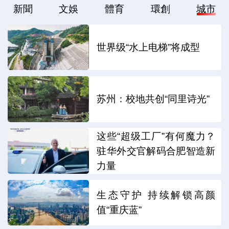
新聞
文娛
體育
環創
城市
世界级“水上电梯”将成型
苏州：校地共创“同里诗光”
这些“超级工厂”有何魔力？
驻华外交官解码合肥智造新
力量
生态守护 持续解锁高颜
值“重庆蓝”