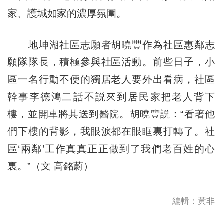
家、護城如家的濃厚氛圍。
地坤湖社區志願者胡曉豐作為社區惠鄰志
願隊隊長，積極參與社區活動。前些日子，小
區一名行動不便的獨居老人要外出看病，社區
幹事李德鴻二話不説來到居民家把老人背下
樓，並開車將其送到醫院。胡曉豐説：“看著他
們下樓的背影，我眼淚都在眼眶裏打轉了。社
區‘兩鄰’工作真真正正做到了我們老百姓的心
裏。”（文 高銘蔚）
編輯：黃非