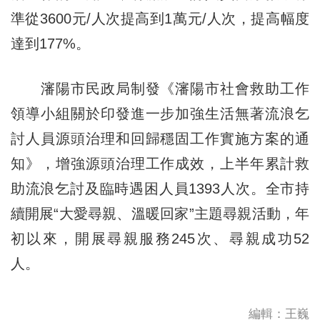
準從3600元/人次提高到1萬元/人次，提高幅度
達到177%。
瀋陽市民政局制發《瀋陽市社會救助工作
領導小組關於印發進一步加強生活無著流浪乞
討人員源頭治理和回歸穩固工作實施方案的通
知》，增強源頭治理工作成效，上半年累計救
助流浪乞討及臨時遇困人員1393人次。全市持
續開展“大愛尋親、溫暖回家”主題尋親活動，年
初以來，開展尋親服務245次、尋親成功52
人。
編輯：王巍