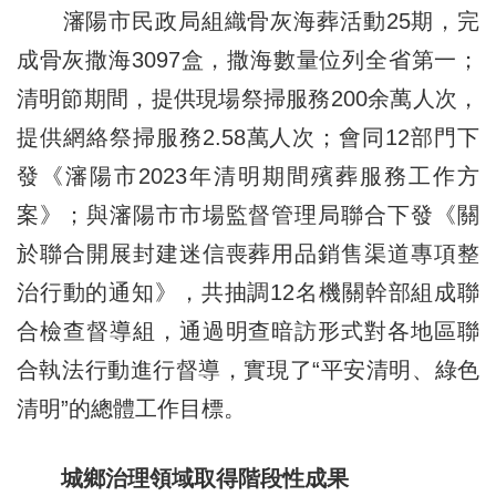
瀋陽市民政局組織骨灰海葬活動25期，完
成骨灰撒海3097盒，撒海數量位列全省第一；
清明節期間，提供現場祭掃服務200余萬人次，
提供網絡祭掃服務2.58萬人次；會同12部門下
發《瀋陽市2023年清明期間殯葬服務工作方
案》；與瀋陽市市場監督管理局聯合下發《關
於聯合開展封建迷信喪葬用品銷售渠道專項整
治行動的通知》，共抽調12名機關幹部組成聯
合檢查督導組，通過明查暗訪形式對各地區聯
合執法行動進行督導，實現了“平安清明、綠色
清明”的總體工作目標。
城鄉治理領域取得階段性成果