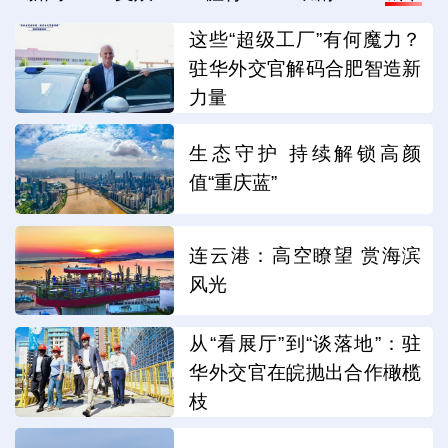
这些“超级工厂”有何魔力？
驻华外交官解码合肥智造新
力量
生态守护 持续解锁高颜
值“重庆蓝”
连云港：高空瞭望 赏海滨
风光
从“看展厅”到“谈落地”：驻
华外交官在皖抛出合作橄榄
枝