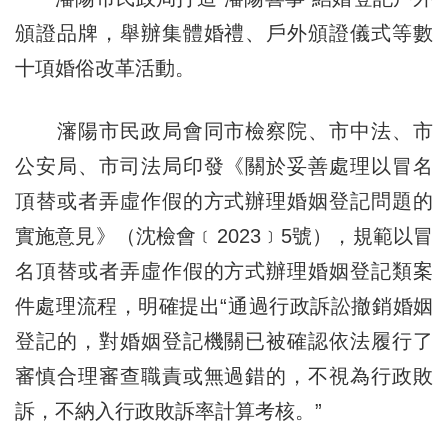
頒證品牌，舉辦集體婚禮、戶外頒證儀式等數
十項婚俗改革活動。
瀋陽市民政局會同市檢察院、市中法、市
公安局、市司法局印發《關於妥善處理以冒名
頂替或者弄虛作假的方式辦理婚姻登記問題的
實施意見》（沈檢會﹝2023﹞5號），規範以冒
名頂替或者弄虛作假的方式辦理婚姻登記類案
件處理流程，明確提出“通過行政訴訟撤銷婚姻
登記的，對婚姻登記機關已被確認依法履行了
審慎合理審查職責或無過錯的，不視為行政敗
訴，不納入行政敗訴率計算考核。”