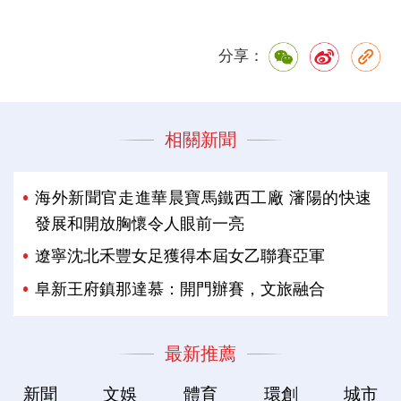
分享：
相關新聞
海外新聞官走進華晨寶馬鐵西工廠 瀋陽的快速
發展和開放胸懷令人眼前一亮
遼寧沈北禾豐女足獲得本屆女乙聯賽亞軍
阜新王府鎮那達慕：開門辦賽，文旅融合
最新推薦
新聞
文娛
體育
環創
城市