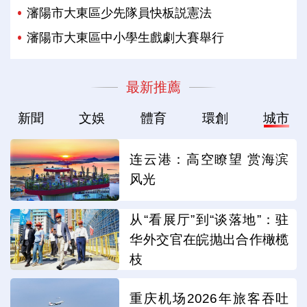
瀋陽市大東區少先隊員快板説憲法
瀋陽市大東區中小學生戲劇大賽舉行
最新推薦
新聞
文娛
體育
環創
城市
连云港：高空瞭望 赏海滨
风光
从“看展厅”到“谈落地”：驻
华外交官在皖抛出合作橄榄
枝
重庆机场2026年旅客吞吐