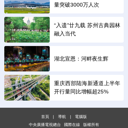
量突破3000万人次
“入遗”廿九载 苏州古典园林
融入当代
湖北宣恩：河畔夜生辉
重庆西部陆海新通道上半年
开行量同比增幅超25%
首頁
|
導航
|
電腦版
中央廣播電視總台
國際在線
版權所有