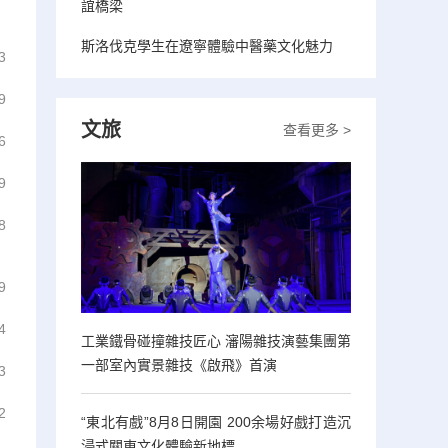
誼橋梁
斯洛伐克學生在遼寧體驗中醫藥文化魅力
3
9
文旅
查看更多 >
6
9
8
9
4
工業鐵骨碰撞雜技匠心 瀋陽雜技演藝集團第
一部室內實景雜技《啟飛》首演
3
2
“東北有戲”8月8日開園 200余場好戲打造沉
浸式關東文化體驗新地標