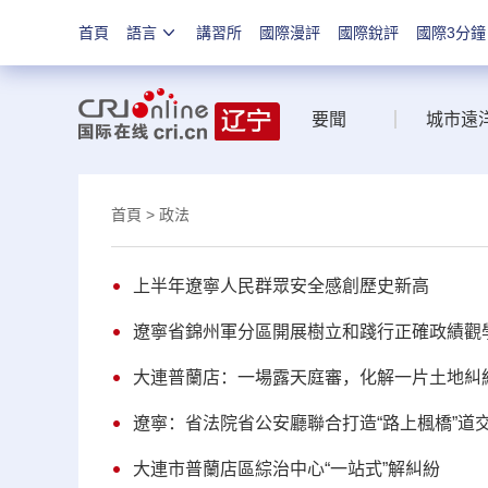
首頁
語言
講習所
國際漫評
國際銳評
國際3分鐘
要聞
城市遠
首頁
> 政法
上半年遼寧人民群眾安全感創歷史新高
遼寧省錦州軍分區開展樹立和踐行正確政績觀
大連普蘭店：一場露天庭審，化解一片土地糾
遼寧：省法院省公安廳聯合打造“路上楓橋”道
大連市普蘭店區綜治中心“一站式”解糾紛