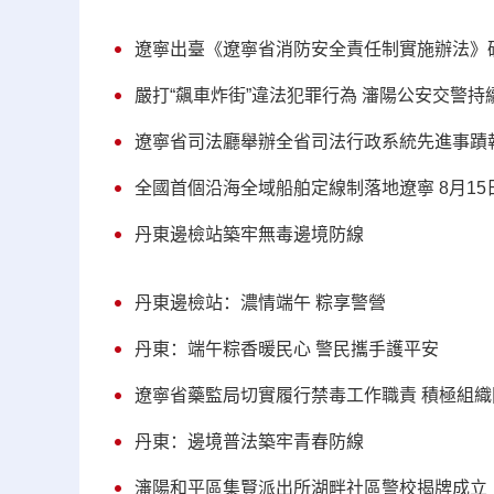
遼寧出臺《遼寧省消防安全責任制實施辦法》
嚴打“飆車炸街”違法犯罪行為 瀋陽公安交警
遼寧省司法廳舉辦全省司法行政系統先進事蹟
全國首個沿海全域船舶定線制落地遼寧 8月15
丹東邊檢站築牢無毒邊境防線
丹東邊檢站：濃情端午 粽享警營
丹東：端午粽香暖民心 警民攜手護平安
遼寧省藥監局切實履行禁毒工作職責 積極組
丹東：邊境普法築牢青春防線
瀋陽和平區集賢派出所湖畔社區警校揭牌成立