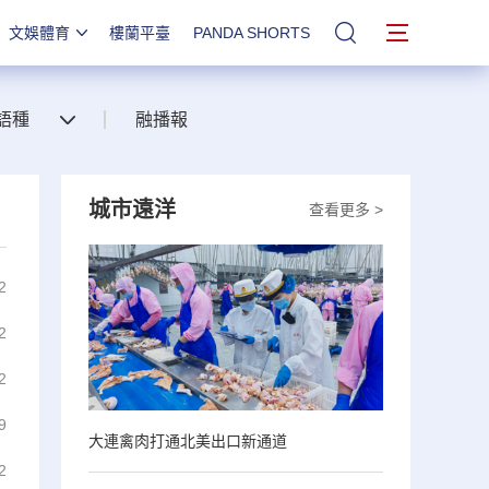
文娛體育
樓蘭平臺
PANDA SHORTS
站內搜索
語種
融播報
城市遠洋
查看更多 >
2
2
2
9
大連禽肉打通北美出口新通道
2