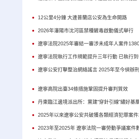
12公里4分鐘 大連普蘭店公安為生命開路
2026年瀋陽市沈河區禁種鏟毒啟動儀式舉行
遼寧法院2025年審結一審涉未成年人案件1380
遼寧法院執行工作規範提升三年行動 已執行到位金
遼寧公安打擊整治網絡謠言 2025年至今偵辦刑
遼寧高院出臺34條措施鞏固提升審判質效
丹東臨江邊境派出所：黨建“穿針引線”繡好基層
2025年以來遼寧公安共破獲各類經濟犯罪案件2
2023年至2025年 遼寧法院一審勞動爭議案