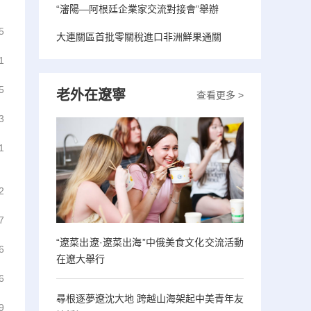
“瀋陽—阿根廷企業家交流對接會”舉辦
5
大連關區首批零關稅進口非洲鮮果通關
1
5
老外在遼寧
查看更多 >
3
1
2
7
“遼菜出遼·遼菜出海”中俄美食文化交流活動
6
在遼大舉行
6
尋根逐夢遼沈大地 跨越山海架起中美青年友
9