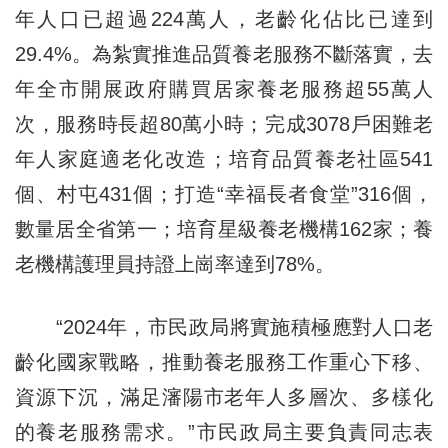
年人口已超過224萬人，老齡化佔比已達到
29.4%。為紮實推進品質養老服務不斷落實，去
年全市開展政府購買居家養老服務超55萬人
次，服務時長超80萬小時；完成3078戶困難老
年人家庭適老化改造；培育品質養老社區541
個、村屯431個；打造“幸福長者食堂”316個，
數量居全省第一；培育星級養老機構162家；養
老機構護理員持證上崗率達到78%。
“2024年，市民政局將實施積極應對人口老
齡化國家戰略，推動養老服務工作重心下移、
資源下沉，滿足瀋陽市老年人多層次、多樣化
的養老服務需求。”市民政局主要負責同志表