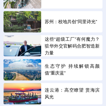
苏州：校地共创“同里诗光”
这些“超级工厂”有何魔力？
驻华外交官解码合肥智造新
力量
生态守护 持续解锁高颜
值“重庆蓝”
连云港：高空瞭望 赏海滨
风光