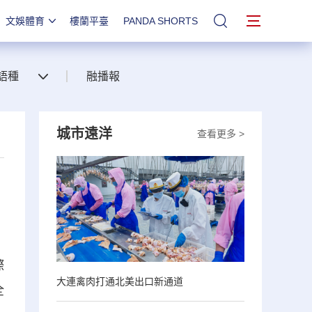
文娛體育
樓蘭平臺
PANDA SHORTS
站內搜索
語種
融播報
城市遠洋
查看更多 >
際
大連禽肉打通北美出口新通道
全