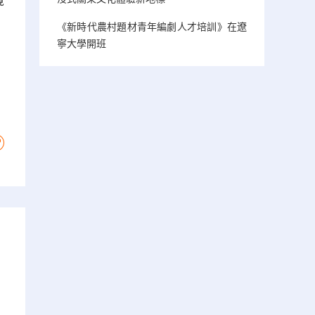
境
。
《新時代農村題材青年編劇人才培訓》在遼
寧大學開班