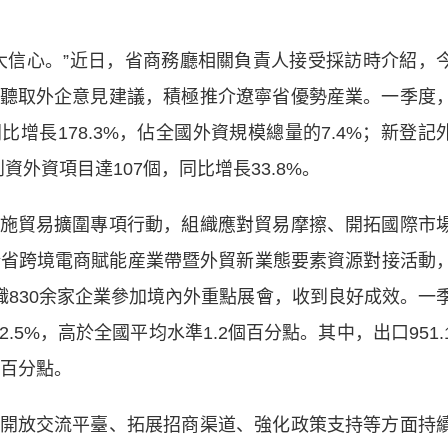
信心。”近日，省商務廳相關負責人接受採訪時介紹，
聽取外企意見建議，積極推介
遼寧
省優勢産業。一季度
比增長178.3%，佔全國外資規模總量的7.4%；新登記
到資外資項目達107個，同比增長33.8%。
施貿易擴圍專項行動，組織應對貿易摩擦、開拓國際市
全省跨境電商賦能産業帶暨外貿新業態要素資源對接活動
織830余家企業參加境內外重點展會，收到良好成效。一
2.5%，高於全國平均水準1.2個百分點。其中，出口951.
個百分點。
開放交流平臺、拓展招商渠道、強化政策支持等方面持