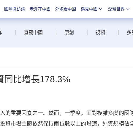
國際微訪談
老外在中國
外媒看中國
遇見中國
深耕世界
洋
直觀中國
原創
視頻
多
比增長178.3%
的重要因素之一。然而，一季度，面對複雜多變的國
投資市場主體依然保持兩位數以上的增速，外資規模佔