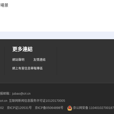
新場景
更多連結
網站聲明
友情連結
網上有害信息舉報專區
箱：jubao@cri.cn
ri.cn 互联网新闻信息服务许可证10120170005
2 京ICP证120531号
京ICP备05064898号
京公网安备 1104010270018