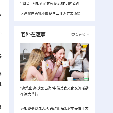
“瀋陽—阿根廷企業家交流對接會”舉辦
大連關區首批零關稅進口非洲鮮果通關
今
，
外
老外在遼寧
查看更多 >
場
，
季
1
“遼菜出遼·遼菜出海”中俄美食文化交流活動
在遼大舉行
續
尋根逐夢遼沈大地 跨越山海架起中美青年友