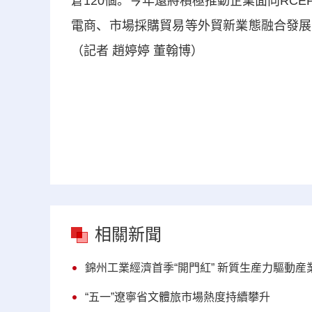
倉120個。今年還將積極推動企業面向RC
電商、市場採購貿易等外貿新業態融合發展
（記者 趙婷婷 董翰博）
相關新聞
錦州工業經濟首季“開門紅” 新質生産力驅動産
“五一”遼寧省文體旅市場熱度持續攀升