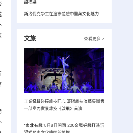
誼橋梁
談
斯洛伐克學生在遼寧體驗中醫藥文化魅力
邀
外
亞
文旅
查看更多 >
，
新
商
工業鐵骨碰撞雜技匠心 瀋陽雜技演藝集團第
一部室內實景雜技《啟飛》首演
體
外
“東北有戲”8月8日開園 200余場好戲打造沉
浸式關東文化體驗新地標