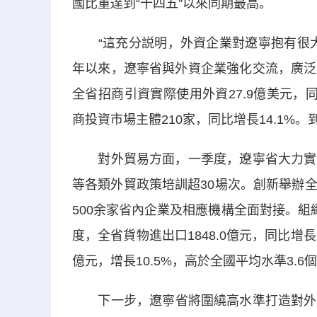
國比重達到“十四五”以來同期最高。
“這充分説明，外資企業對遼寧抱有很大
年以來，遼寧省與外資企業強化交流，廣泛
全省招商引資實際使用外資27.9億美元，同
商投資市場主體210家，同比增長14.1%。
對外貿易方面，一季度，
遼寧
省大力實
等各類外貿政策培訓超30場次。創新舉辦
500余家省內企業及相應機構全面對接。組
度，全省貨物進出口1848.0億元，同比增長
億元，增長10.5%，高於全國平均水準3.6
下一步，
遼寧
省將圍繞高水準打造對外