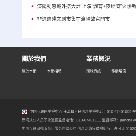
瀋陽動感城外搭大灶 上演“體育+夜經濟”火熱
非遺惠殘文創市集在瀋陽故宮開市
關於我們
業務概況
關於本網
本網招聘
環球資訊
移動增值
中国互联网举报中心
违法和不良信息举报电话：010-67401009 举报邮
新闻从业人员职业道德监督电话：010-67401111 监督邮箱：jiancha@c
中国互联网视听节目服务自律公约
信息网络传播视听节目许可证 010200