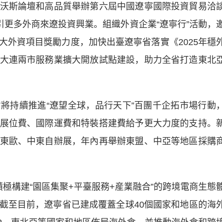
沃斯論壇和高品質舉辦第六屆中國遼寧國際投資貿易洽
引更多外商來遼投資興業。組織外資企業“遼寧行”活動，
大外資項目獎勵力度，加快出臺遼寧省落實《2025年穩
大連兩市服務業擴大開放試點建設，助力全省打造東北
省將持續推進“遼望全球，品行天下”百團千企拓市場行動
展位費、國際運費和特裝搭建費給予更大力度的支持。
東歐、中東自辦展，年內再舉辦東盟、中亞等地區採購
構建“園區集聚+平臺服務+産業融合”的跨境電商生態
截至目前，
遼寧
省已建成覆蓋全球40個國家和地區的海