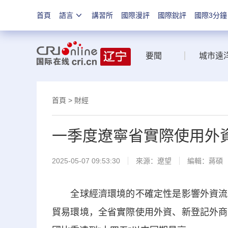
首頁
語言
講習所
國際漫評
國際銳評
國際3分鐘
要聞
城市遠
首頁
>
財經
一季度遼寧省實際使用外資同
2025-05-07 09:53:30
來源：
遼望
編輯：蔣碩
全球經濟環境的不確定性是影響外資流入
貿易環境，全省實際使用外資、新登記外商