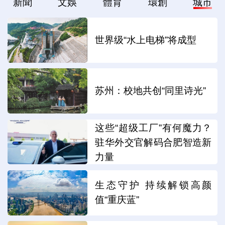
新聞
文娛
體育
環創
城市
世界级“水上电梯”将成型
苏州：校地共创“同里诗光”
这些“超级工厂”有何魔力？
驻华外交官解码合肥智造新
力量
生态守护 持续解锁高颜
值“重庆蓝”