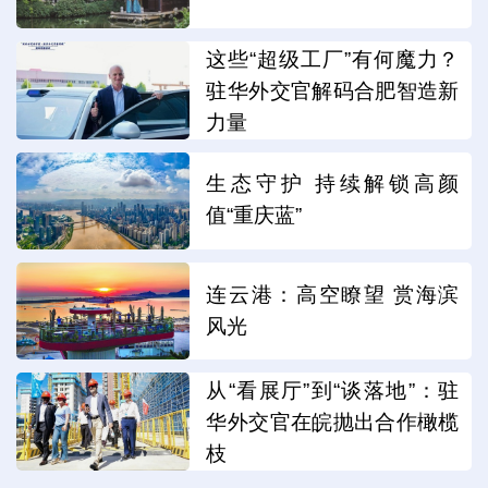
这些“超级工厂”有何魔力？
驻华外交官解码合肥智造新
力量
生态守护 持续解锁高颜
值“重庆蓝”
连云港：高空瞭望 赏海滨
风光
从“看展厅”到“谈落地”：驻
华外交官在皖抛出合作橄榄
枝