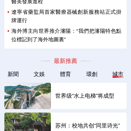
醫美發展進程
遼寧省藥監局首家醫療器械創新服務站正式掛
牌運行
海外博主向世界推介瀋陽：“我們把瀋陽特色點
位標記到了海外地圖裏”
最新推薦
新聞
文娛
體育
環創
城市
世界级“水上电梯”将成型
苏州：校地共创“同里诗光”