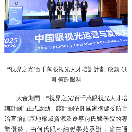
“‘視界之光’百千萬眼視光人才培訓計劃”啟動 供
圖 何氏眼科
大會期間，“‘視界之光’百千萬眼視光人才培
訓計劃” 正式啟動。該計劃依託國家衛健委防盲
治盲培訓基地權威資源及遼寧何氏醫學院的專
業優勢，由何氏眼科
納
孵學
苑
承辦，旨在通