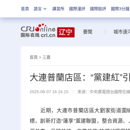
首頁
語言
講習所
國際漫評
國際銳評
國際3分鐘
要聞
城市遠
首頁
>
三農
大連普蘭店區：“黨建紅”引
2025-08-07 16:16:15
來源：中央廣電總台國際在
近期，大連市普蘭店區大劉家街道圍繞
標，創新打造“
蓮
享”黨建聯盟，整合資源、