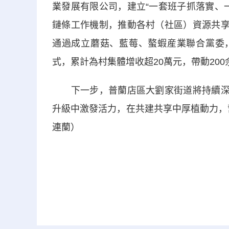
業發展有限公司，建立“一套班子抓落實、
鏈條工作機制，推動各村（社區）資源共享
通過成立蘑菇、藍莓、螯蝦産業聯合黨委，
式，累計為村集體增收超20萬元，帶動20
下一步，普蘭店區大劉家街道將持續深化
升級中激發活力，在共建共享中厚植動力，
連蘭）