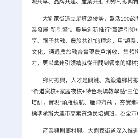
源共享、品牌共建、産業共推”的鄉村振興
大劉家街道立足資源優勢，盤活100畝閒
業發展“新引擎”。農場創新推行“黨建引領
享、親子共融、農旅共進”的理念，用“認
文化，通過農旅融合實現農戶增收、集體
力，更以黨建引領繪就從田間到餐桌的鄉村
鄉村振興，人才是關鍵。為鍛造鄉村振興
“街道黨校+家庭夜校+特色現場教學點”三
培訓，實現“頭雁領航、雁陣齊飛”，夯實
標準承辦大連市高素質漁民培訓班，為全市
産業興則鄉村興。大劉家街道深入推進“