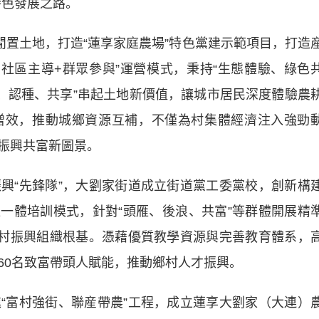
特色發展之路。
置土地，打造“蓮享家庭農場”特色黨建示範項目，打造
+社區主導+群眾參與”運營模式，秉持“生態體驗、綠色
養、認種、共享”串起土地新價值，讓城市居民深度體驗農
增效，推動城鄉資源互補，不僅為村集體經濟注入強勁
振興共富新圖景。
“先鋒隊”，大劉家街道成立街道黨工委黨校，創新構
位一體培訓模式，針對“頭雁、後浪、共富”等群體開展精
鄉村振興組織根基。憑藉優質教學資源與完善教育體系，
60名致富帶頭人賦能，推動鄉村人才振興。
富村強街、聯産帶農”工程，成立蓮享大劉家（大連）