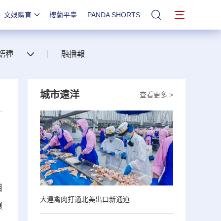
文娛體育
樓蘭平臺
PANDA SHORTS
站內搜索
語種
融播報
城市遠洋
查看更多 >
目
大連禽肉打通北美出口新通道
資