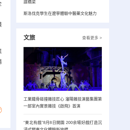
誼橋梁
全
斯洛伐克學生在遼寧體驗中醫藥文化魅力
，
模
文旅
查看更多 >
業
楊
工業鐵骨碰撞雜技匠心 瀋陽雜技演藝集團第
一部室內實景雜技《啟飛》首演
“東北有戲”8月8日開園 200余場好戲打造沉
浸式關東文化體驗新地標