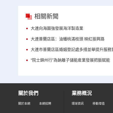
相關新聞
大連向海圖強發展海洋製造業
大連普蘭店區：油蟠桃滿枝頭 映紅振興路​
大連市普蘭店區婚姻登記處多措並舉提升服務
“院士錦州行”為鈉離子儲能産業發展把脈賦能
關於我們
業務概況
關於本網
本網招聘
環球資訊
移動增值