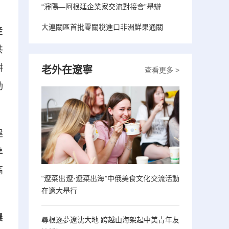
“瀋陽—阿根廷企業家交流對接會”舉辦
大連關區首批零關稅進口非洲鮮果通關
産
共
耕
老外在遼寧
查看更多 >
動
建
準
高
“遼菜出遼·遼菜出海”中俄美食文化交流活動
在遼大舉行
農
尋根逐夢遼沈大地 跨越山海架起中美青年友