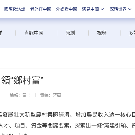
國際微訪談
老外在中國
外媒看中國
遇見中國
深耕世界
洋
直觀中國
原創
視頻
多
領“鄉村富”
線
編輯：黃非
責編：蔣碩
發展壯大新型農村集體經濟、增加農民收入這一核心
人才、項目、資金等關鍵要素，探索出一條“黨建引領、