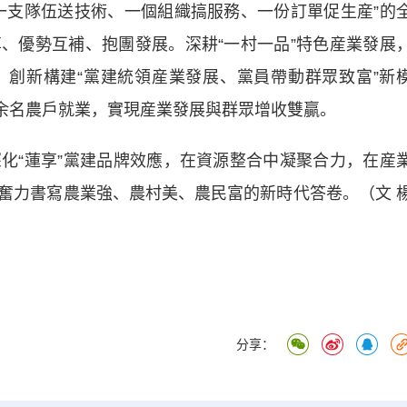
一支隊伍送技術、一個組織搞服務、一份訂單促生産”的
、優勢互補、抱團發展。深耕“一村一品”特色産業發展
創新構建“黨建統領産業發展、黨員帶動群眾致富”新
0余名農戶就業，實現産業發展與群眾增收雙贏。
“蓮享”黨建品牌效應，在資源整合中凝聚合力，在産
奮力書寫農業強、農村美、農民富的新時代答卷。（文 
分享：