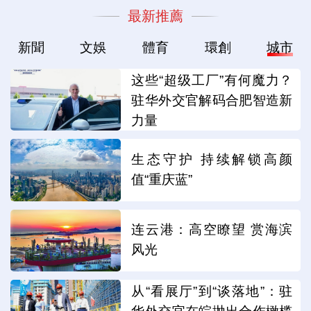
最新推薦
新聞
文娛
體育
環創
城市
这些“超级工厂”有何魔力？
驻华外交官解码合肥智造新
力量
生态守护 持续解锁高颜
值“重庆蓝”
连云港：高空瞭望 赏海滨
风光
从“看展厅”到“谈落地”：驻