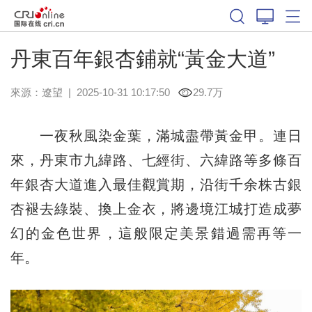
丹東百年銀杏鋪就“黃金大道”
來源：
遼望
|
2025-10-31 10:17:50
29.7万
一夜秋風染金葉，滿城盡帶黃金甲。連日
來，丹東市九緯路、七經街、六緯路等多條百
年銀杏大道進入最佳觀賞期，沿街千余株古銀
杏褪去綠裝、換上金衣，將邊境江城打造成夢
幻的金色世界，這般限定美景錯過需再等一
年。