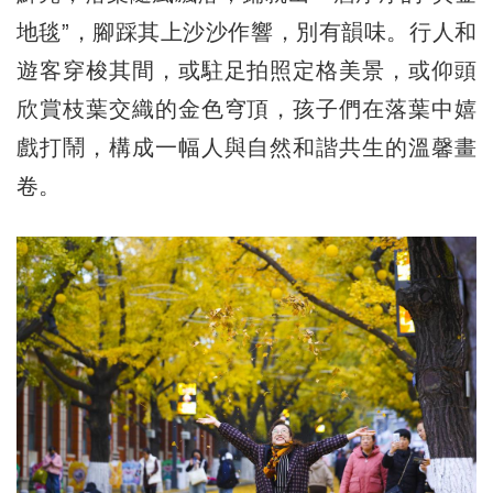
地毯”，腳踩其上沙沙作響，別有韻味。行人和
遊客穿梭其間，或駐足拍照定格美景，或仰頭
欣賞枝葉交織的金色穹頂，孩子們在落葉中嬉
戲打鬧，構成一幅人與自然和諧共生的溫馨畫
卷。