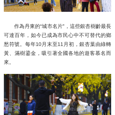
作為丹東的“城市名片”，這些銀杏樹齡最長
可達百年，如今已成為市民心中不可替代的鄉
愁符號。每年10月末至11月初，銀杏葉由綠轉
黃、滿樹鎏金，吸引著全國各地的遊客慕名而
來。