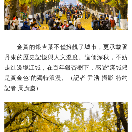
金黃的銀杏葉不僅扮靚了城市，更承載著
丹東的歷史記憶與人文溫度。這個深秋，不妨
走進邊境江城，在百年銀杏樹下，感受“滿城儘
是黃金色”的獨特浪漫。（記者 尹浩 攝影 特約
記者 周廣慶）