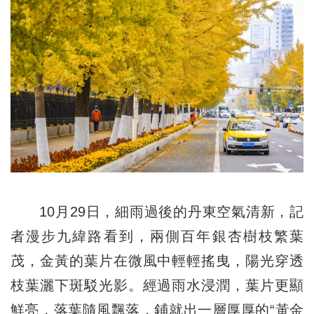
10月29日，細雨過後的丹東空氣清新，記
者漫步九緯路看到，兩側百年銀杏樹枝繁葉
茂，金黃的葉片在微風中輕輕搖曳，陽光穿透
枝葉灑下斑駁光影。經過雨水浸潤，葉片更顯
鮮亮，落葉隨風飄落，鋪就出一層厚厚的“黃金