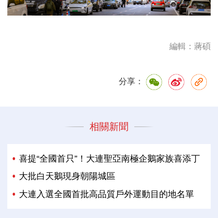
編輯：蔣碩
分享：
相關新聞
喜提“全國首只”！大連聖亞南極企鵝家族喜添丁
大批白天鵝現身朝陽城區
大連入選全國首批高品質戶外運動目的地名單