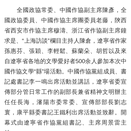
全國政協常委、中國作協副主席陳彥，全
國政協委員、中國作協主席團委員老藤，陝西
省西安市作協主席穆濤、浙江省作協副主席鐘
求是、“上海訪談”欄目主持人陳倉，遼寧省作家
孫惠芬、張穎、李輕鬆、蘇蘭朵、胡哲以及來
自遼寧省各地的文學愛好者500余人參加本次中
國作協文學“縣”場活動。中國作協黨組成員、書
記處書記李一鳴出席活動並講話，遼寧省委宣
傳部分管日常工作的副部長兼省精神文明辦主
任任長海，瀋陽市委常委、宣傳部部長劉志
寰，康平縣委書記王鐵利出席活動並致辭。開
幕式由遼寧省作協黨組書記、主席周景雷主