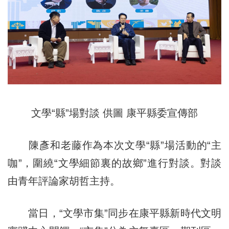
文學“縣”場對談 供圖 康平縣委宣傳部
陳彥和老藤作為本次文學“縣”場活動的“主
咖”，圍繞“文學細節裏的故鄉”進行對談。對談
由青年評論家胡哲主持。
當日，“文學市集”同步在康平縣新時代文明