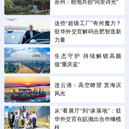
苏州：校地共创“同里诗光”
这些“超级工厂”有何魔力？
驻华外交官解码合肥智造新
力量
生态守护 持续解锁高颜
值“重庆蓝”
连云港：高空瞭望 赏海滨
风光
从“看展厅”到“谈落地”：驻
华外交官在皖抛出合作橄榄
枝