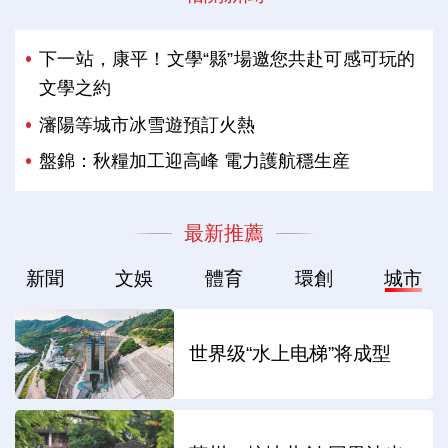
下一站，康平！文學“縣”場邀您共赴可感可玩的
文學之約
瀋陽等城市冰雪遊預訂火熱
盤錦：秋糧加工迎高峰 電力護航穩生産
最新推薦
新聞
文娛
體育
環創
城市
世界级“水上电梯”将成型