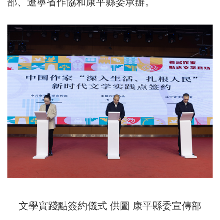
部、遼寧省作協和康平縣委承辦。
文學實踐點簽約儀式 供圖 康平縣委宣傳部