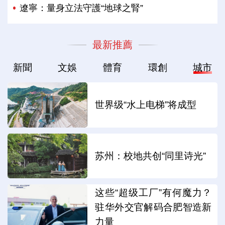
遼寧：量身立法守護“地球之腎”
最新推薦
新聞
文娛
體育
環創
城市
世界级“水上电梯”将成型
苏州：校地共创“同里诗光”
这些“超级工厂”有何魔力？
驻华外交官解码合肥智造新
力量