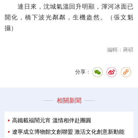
連日來，沈城氣溫回升明顯，渾河冰面已
開化，橋下波光粼粼，生機盎然。（張文魁
攝）
編輯：蔣碩
分享：
相關新聞
高鐵載福鬧元宵 溫情相伴赴團圓
遼寧成立博物館文創聯盟 激活文化創意新動能