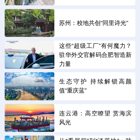
苏州：校地共创“同里诗光”
这些“超级工厂”有何魔力？
驻华外交官解码合肥智造新
力量
生态守护 持续解锁高颜
值“重庆蓝”
连云港：高空瞭望 赏海滨
风光