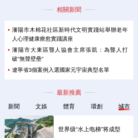
相關新聞
瀋陽市木棉花社區新時代文明實踐站舉辦老年
人心理健康療愈實踐講座
瀋陽市大東區聾人協會主席張凱：為聾人打
破“無聲壁壘”
遼寧省3個案例入選國家元宇宙典型名單
最新推薦
新聞
文娛
體育
環創
城市
世界级“水上电梯”将成型