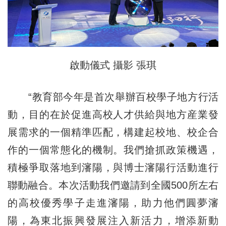
啟動儀式 攝影 張琪
“教育部今年是首次舉辦百校學子地方行活
動，目的在於促進高校人才供給與地方産業發
展需求的一個精準匹配，構建起校地、校企合
作的一個常態化的機制。我們搶抓政策機遇，
積極爭取落地到瀋陽，與博士瀋陽行活動進行
聯動融合。本次活動我們邀請到全國500所左右
的高校優秀學子走進瀋陽，助力他們圓夢瀋
陽，為東北振興發展注入新活力，增添新動