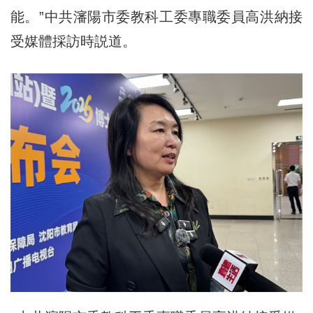
能。”中共瀋陽市委教科工委專職委員高洪納接
受媒體採訪時説道。