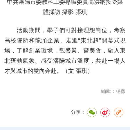
中共瀋陽市委教科工委專職委員高洪納接受媒
體採訪 攝影 張琪
活動期間，學子們可對接理想崗位，考察
高校院所和龍頭企業、走進“東北超”開幕式現
場，了解創業環境，觀盛景、嘗美食，融入東
北蓬勃氣象、感受瀋陽城市溫度，共赴一場人
才與城市的雙向奔赴。（文 張琪）
編輯：楊薇
分享：