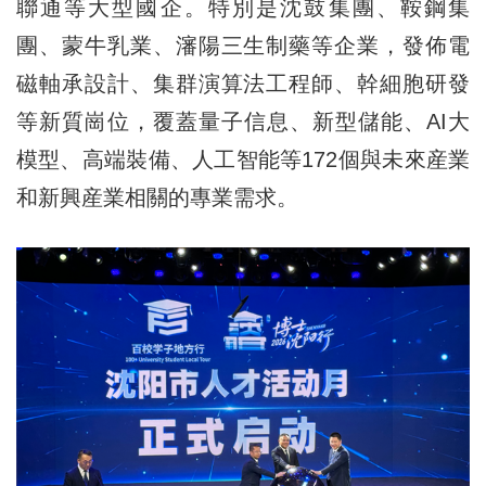
聯通等大型國企。特別是沈鼓集團、鞍鋼集
團、蒙牛乳業、瀋陽三生制藥等企業，發佈電
磁軸承設計、集群演算法工程師、幹細胞研發
等新質崗位，覆蓋量子信息、新型儲能、AI大
模型、高端裝備、人工智能等172個與未來産業
和新興産業相關的專業需求。