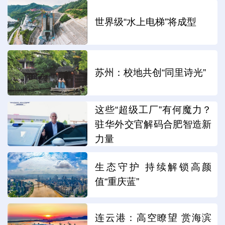
世界级“水上电梯”将成型
苏州：校地共创“同里诗光”
这些“超级工厂”有何魔力？
驻华外交官解码合肥智造新
力量
生态守护 持续解锁高颜
值“重庆蓝”
连云港：高空瞭望 赏海滨