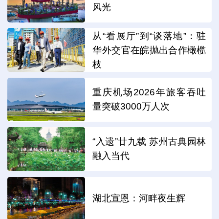
风光
从“看展厅”到“谈落地”：驻
华外交官在皖抛出合作橄榄
枝
重庆机场2026年旅客吞吐
量突破3000万人次
“入遗”廿九载 苏州古典园林
融入当代
湖北宣恩：河畔夜生辉