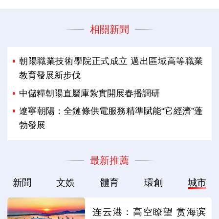
相關新聞
朝陽職業技術學院正式成立 邁出區域高等職業
教育發展新步伐
中儲糧朝陽直屬庫紮實開展春播調研
遼寧朝陽：全鏈條供電服務精準賦能“它經濟”蓬
勃發展
最新推薦
新聞
文娛
體育
環創
城市
连云港：高空瞭望 赏海滨