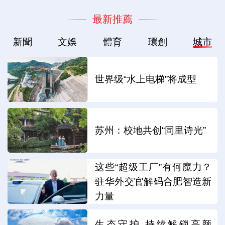
最新推薦
新聞
文娛
體育
環創
城市
世界级“水上电梯”将成型
苏州：校地共创“同里诗光”
这些“超级工厂”有何魔力？
驻华外交官解码合肥智造新
力量
生态守护 持续解锁高颜