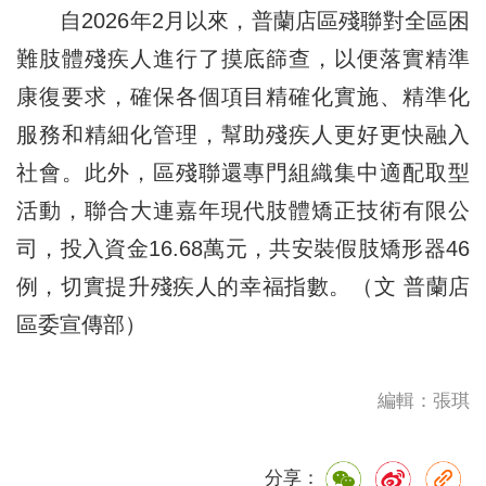
自2026年2月以來，普蘭店區殘聯對全區困
難肢體殘疾人進行了摸底篩查，以便落實精準
康復要求，確保各個項目精確化實施、精準化
服務和精細化管理，幫助殘疾人更好更快融入
社會。此外，區殘聯還專門組織集中適配取型
活動，聯合大連嘉年現代肢體矯正技術有限公
司，投入資金16.68萬元，共安裝假肢矯形器46
例，切實提升殘疾人的幸福指數。（文 普蘭店
區委宣傳部）
編輯：張琪
分享：