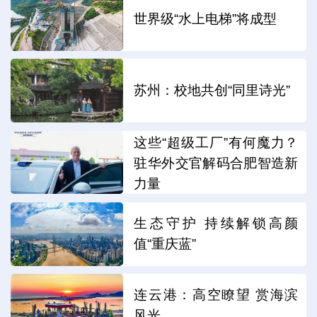
世界级“水上电梯”将成型
苏州：校地共创“同里诗光”
这些“超级工厂”有何魔力？
驻华外交官解码合肥智造新
力量
生态守护 持续解锁高颜
值“重庆蓝”
连云港：高空瞭望 赏海滨
风光