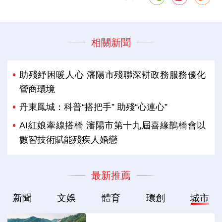
相關新聞
助殘紓困暖人心 瀋陽市殘聯深耕政務服務優化
營商環境
丹東鳳城：科普“搭把手” 助殘“心連心”
AI紅娘牽線搭橋 瀋陽市第十九屆喜緣鵲橋會以
數智技術賦能殘疾人婚戀
最新推薦
新聞
文娛
體育
環創
城市