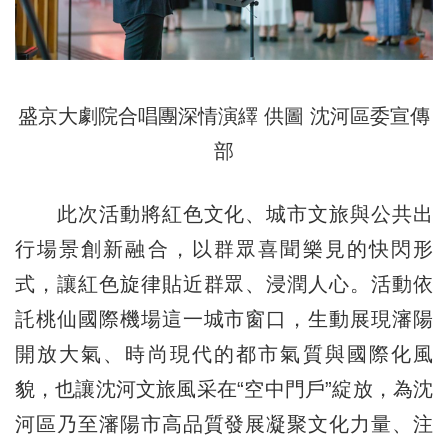
盛京大劇院合唱團深情演繹 供圖 沈河區委宣傳
部
此次活動將紅色文化、城市文旅與公共出
行場景創新融合，以群眾喜聞樂見的快閃形
式，讓紅色旋律貼近群眾、浸潤人心。活動依
託桃仙國際機場這一城市窗口，生動展現瀋陽
開放大氣、時尚現代的都市氣質與國際化風
貌，也讓沈河文旅風采在“空中門戶”綻放，為沈
河區乃至瀋陽市高品質發展凝聚文化力量、注