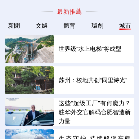
最新推薦
新聞
文娛
體育
環創
城市
世界级“水上电梯”将成型
苏州：校地共创“同里诗光”
这些“超级工厂”有何魔力？
驻华外交官解码合肥智造新
力量
生态守护 持续解锁高颜