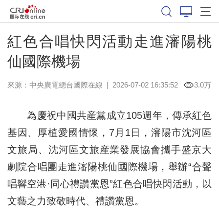
紅色合唱快閃活動走進瀋陽桃
仙國際機場
來源：中央廣電總台國際在線
|
2026-07-02 16:35:52
3.0万
為慶祝中國共産黨成立105週年，傳承紅色
基因、厚植愛國情懷，7月1日，瀋陽市沈河區
文旅局、沈河區文旅産業發展協會攜手盛京大
劇院合唱團走進瀋陽桃仙國際機場，舉辦“合聲
唱響空港·同心禮讚黨恩”紅色合唱快閃活動，以
文藝之力致敬時代、禮讚黨恩。