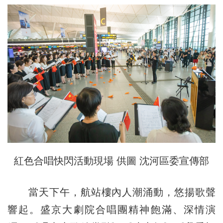
紅色合唱快閃活動現場 供圖 沈河區委宣傳部
當天下午，航站樓內人潮涌動，悠揚歌聲
響起。盛京大劇院合唱團精神飽滿、深情演