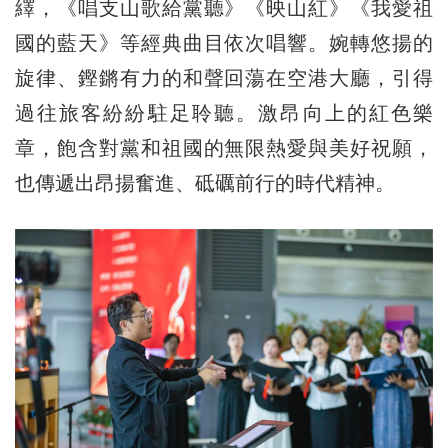
繹，《唱支山歌給黨聽》《映山紅》《我愛祖
國的藍天》等經典曲目依次唱響。婉轉悠揚的
旋律、鏗鏘有力的和聲回蕩在空港大廳，引得
過往旅客紛紛駐足聆聽。激昂向上的紅色樂
章，飽含對黨和祖國的無限熱愛與美好祝願，
也傳遞出昂揚奮進、砥礪前行的時代精神。