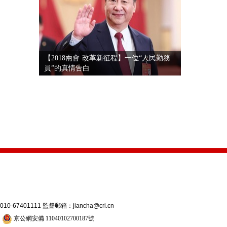
【2018兩會·改革新征程】一位“人民勤務
員”的真情告白
7401111 監督郵箱：jiancha@cri.cn
號
京公網安備 11040102700187號