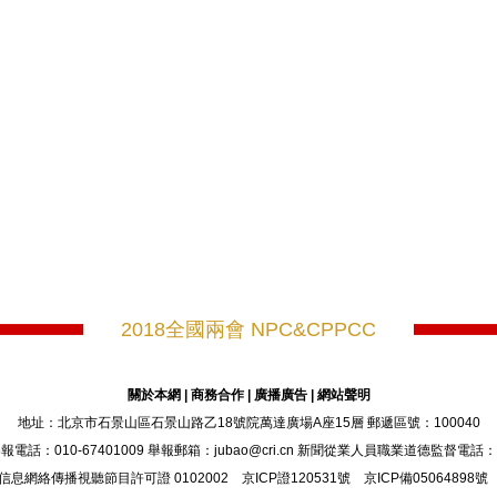
2018全國兩會 NPC&CPPCC
關於本網
|
商務合作
|
廣播廣告
|
網站聲明
地址：北京市石景山區石景山路乙18號院萬達廣場A座15層 郵遞區號：100040
：010-67401009 舉報郵箱：jubao@cri.cn 新聞從業人員職業道德監督電話：010-6
信息網絡傳播視聽節目許可證 0102002 京ICP證120531號 京ICP備05064898