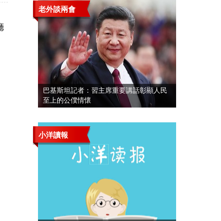
老外談兩會
廳
巴基斯坦記者：習主席重要講話彰顯人民
至上的公僕情懷
小洋讀報