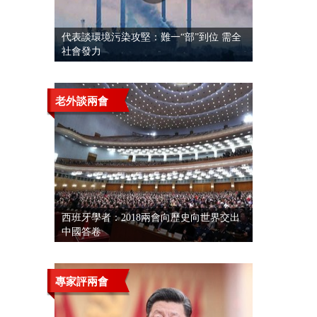
代表談環境污染攻堅：難一“部”到位 需全
社會發力
老外談兩會
西班牙學者：2018兩會向歷史向世界交出
中國答卷
專家評兩會