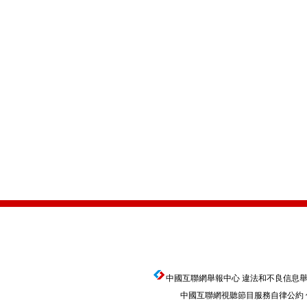
中國互聯網舉報中心
違法和不良信息舉報電話
中國互聯網視聽節目服務自律公約