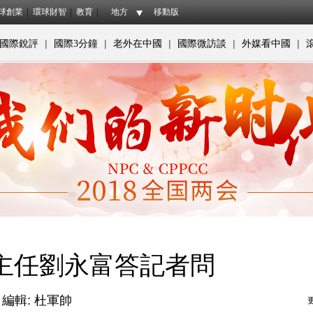
球創業
環球財智
教育
地方
移動版
|
|
|
|
|
國際銳評
國際3分鐘
老外在中國
國際微訪談
外媒看中國
主任劉永富答記者問
編輯: 杜軍帥