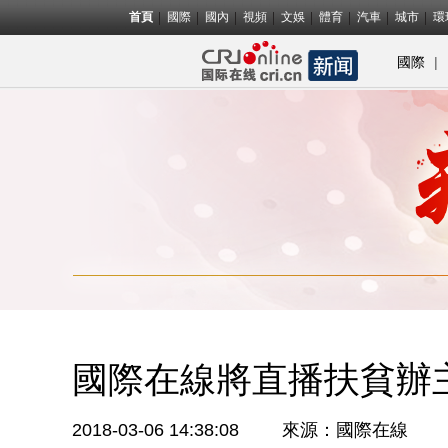
首頁
國際
國內
視頻
文娛
體育
汽車
城市
環
|
國際
國際在線將直播扶貧辦
2018-03-06 14:38:08
來源：
國際在線