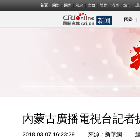
首頁
國際
國內
視頻
文娛
體育
汽車
城市
環
|
國際
內蒙古廣播電視台記者
2018-03-07 16:23:29
來源：
新華網
編