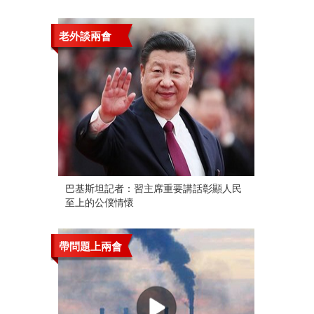
老外談兩會
巴基斯坦記者：習主席重要講話彰顯人民
至上的公僕情懷
帶問題上兩會