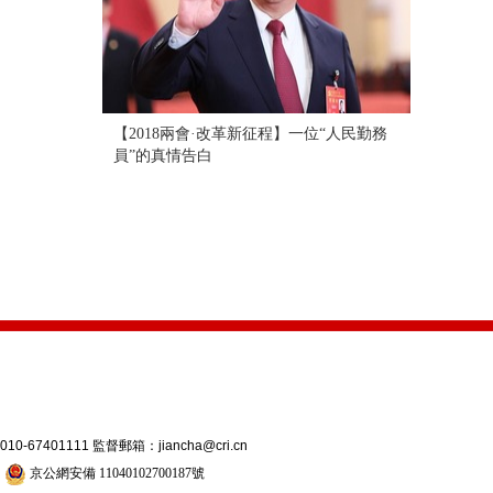
【2018兩會·改革新征程】一位“人民勤務
員”的真情告白
7401111 監督郵箱：jiancha@cri.cn
號
京公網安備 11040102700187號