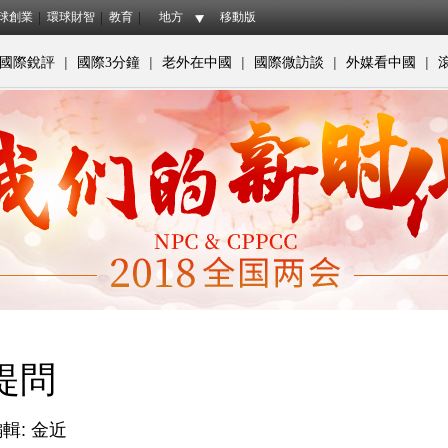
球創業
環球財智
教育
地方
移動版
|
|
|
|
|
國際銳評
國際3分鐘
老外在中國
國際微訪談
外媒看中國
提問
輯: 金近