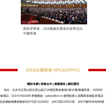
西班牙學者：2018兩會向歷史向世界交出
中國答卷
2018全國兩會 NPC&CPPCC
關於本網
|
商務合作
|
廣播廣告
|
網站聲明
地址：北京市石景山區石景山路乙18號院萬達廣場A座15層 郵遞區號：100040
：010-67401009 舉報郵箱：jubao@cri.cn 新聞從業人員職業道德監督電話：010-6
信息網絡傳播視聽節目許可證 0102002 京ICP證120531號 京ICP備05064898