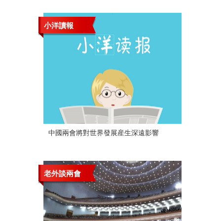
小洋讀報
中國兩會將對世界發展産生深遠影響
老外談兩會