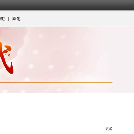
|
滾動
原創
更多