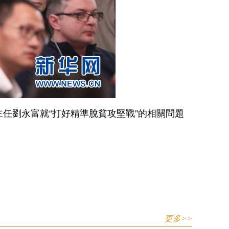
任劉永富就“打好精準脫貧攻堅戰”的相關問題
更多>>