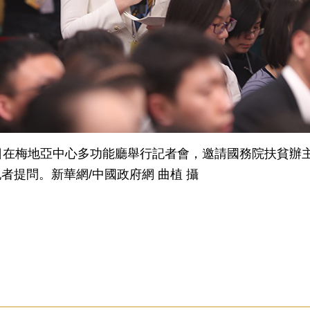
在梅地亞中心多功能廳舉行記者會，邀請國務院扶貧辦主
提問。新華網/中國政府網 曲植 攝