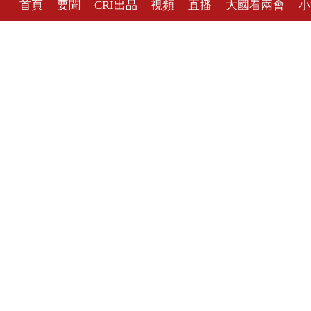
首頁
要聞
CRI出品
視頻
直播
大國看兩會
小