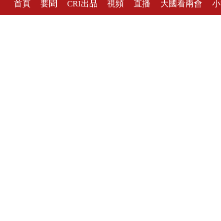
首頁
要聞
CRI出品
視頻
直播
大國看兩會
小