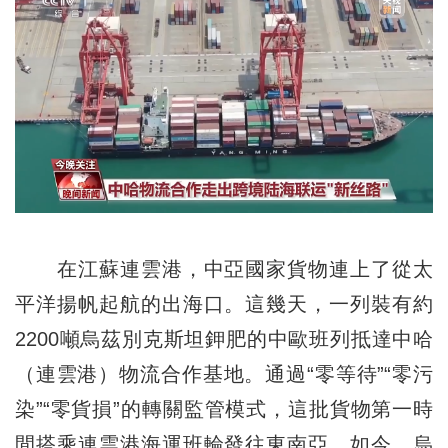
在江蘇連雲港，中亞國家貨物連上了從太
平洋揚帆起航的出海口。這幾天，一列裝有約
2200噸烏茲別克斯坦鉀肥的中歐班列抵達中哈
（連雲港）物流合作基地。通過“零等待”“零污
染”“零貨損”的轉關監管模式，這批貨物第一時
間搭乘連雲港海運班輪發往東南亞。如今，烏