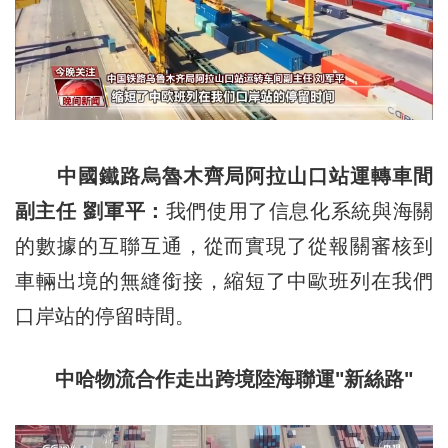
中國鐵路烏魯木齊局阿拉山口站運轉車間
副主任 劉軍平：
我們使用了信息化系統與海關
的數據的互聯互通，從而實現了從報關審核到
車輛出境的無縫銜接，縮短了中歐班列在我們
口岸站的停留時間。
中哈物流合作走出跨境陸海聯運"新絲路"