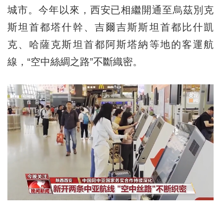
城市。今年以來，西安已相繼開通至烏茲別克
斯坦首都塔什幹、吉爾吉斯斯坦首都比什凱
克、哈薩克斯坦首都阿斯塔納等地的客運航
線，“空中絲綢之路”不斷織密。