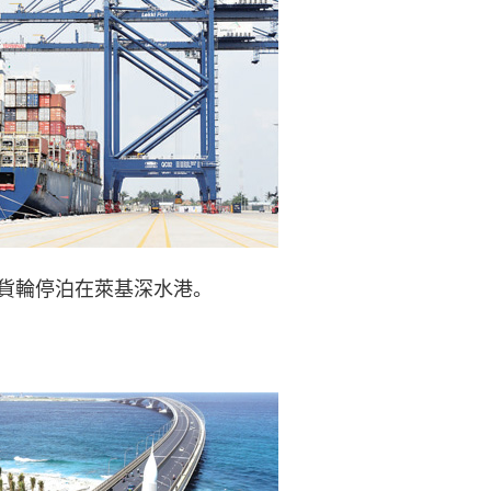
貨輪停泊在萊基深水港。