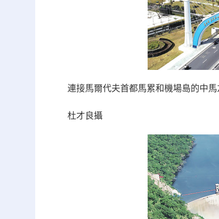
連接馬爾代夫首都馬累和機場島的中馬
杜才良攝