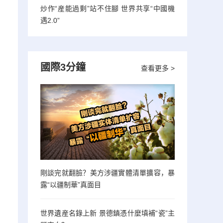
炒作“産能過剩”站不住腳 世界共享“中國機
遇2.0”
國際3分鐘
查看更多 >
剛談完就翻臉？美方涉疆實體清單擴容，暴
露“以疆制華”真面目
世界遺産名錄上新 景德鎮憑什麼填補“瓷”主