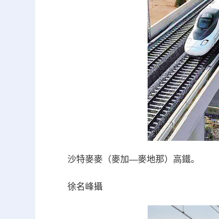
沙特麥麥（麥加—麥地那）高鐵。
徐名峰攝