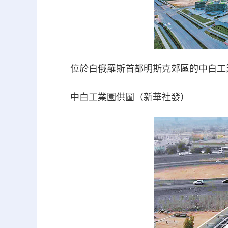
位於白俄羅斯首都明斯克郊區的中白工
中白工業園供圖（新華社發）