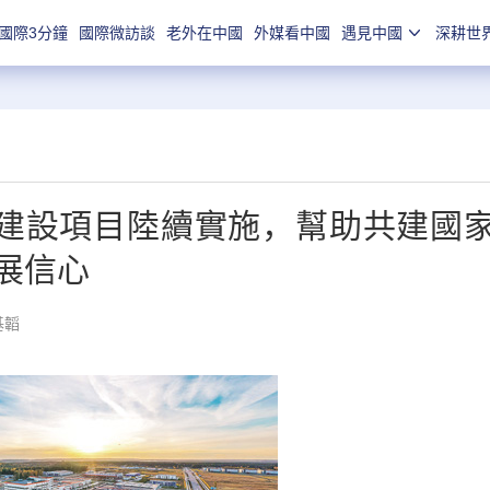
國際3分鐘
國際微訪談
老外在中國
外媒看中國
遇見中國
深耕世
建設項目陸續實施，幫助共建國
展信心
基韜