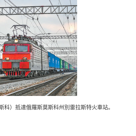
科）抵達俄羅斯莫斯科州別雷拉斯特火車站。