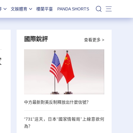
界
文娛體育
樓蘭平臺
PANDA SHORTS
站內搜索
國際銳評
查看更多 >
家
中方最新對美反制釋放出什麼信號？
“731”這天，日本“國家情報局”上線意欲何
為？