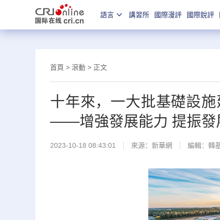
語言
講習所
國際漫評
國際銳評
首頁
>
滾動
> 正文
十年來，一大批基礎設施
——增強發展能力 提振發
2023-10-18 08:43:01
來源：
新華網
編輯：韓