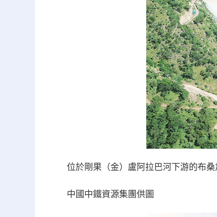
位於剛果（金）盧阿拉巴河下游的布桑
中國中鐵資源集團供圖