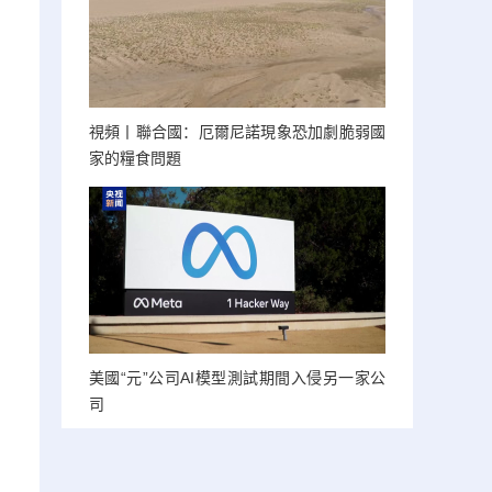
視頻丨聯合國：厄爾尼諾現象恐加劇脆弱國
家的糧食問題
美國“元”公司AI模型測試期間入侵另一家公
司