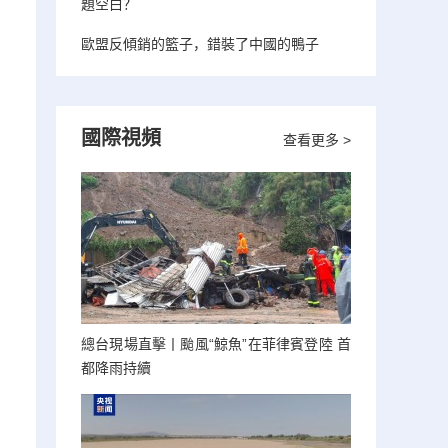
題空白？
歐盟反傾銷的籃子，錯裝了中國的鴨子
國際視頻
查看更多 >
總台現場直擊丨颱風“鯨魚”在菲律賓登陸 首
都降雨持續