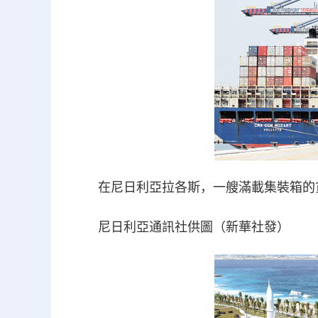
在尼日利亞拉各斯，一艘滿載集裝箱的
尼日利亞通訊社供圖（新華社發）