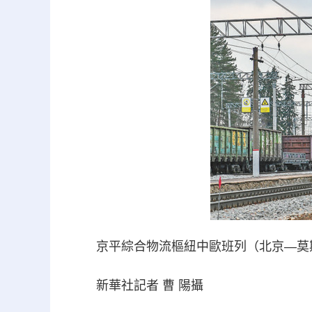
京平綜合物流樞紐中歐班列（北京—莫斯
新華社記者 曹 陽攝