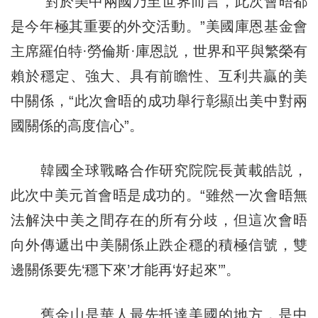
“對於美中兩國乃至世界而言，此次會晤都
是今年極其重要的外交活動。”美國庫恩基金會
主席羅伯特·勞倫斯·庫恩説，世界和平與繁榮有
賴於穩定、強大、具有前瞻性、互利共贏的美
中關係，“此次會晤的成功舉行彰顯出美中對兩
國關係的高度信心”。
韓國全球戰略合作研究院院長黃載皓説，
此次中美元首會晤是成功的。“雖然一次會晤無
法解決中美之間存在的所有分歧，但這次會晤
向外傳遞出中美關係止跌企穩的積極信號，雙
邊關係要先‘穩下來’才能再‘好起來’”。
舊金山是華人最先抵達美國的地方，是中