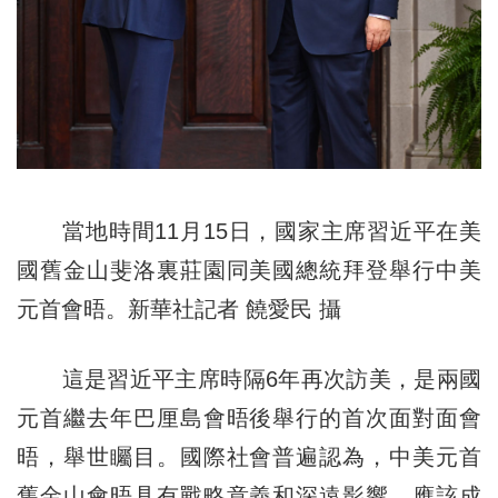
當地時間11月15日，國家主席習近平在美
國舊金山斐洛裏莊園同美國總統拜登舉行中美
元首會晤。新華社記者 饒愛民 攝
這是習近平主席時隔6年再次訪美，是兩國
元首繼去年巴厘島會晤後舉行的首次面對面會
晤，舉世矚目。國際社會普遍認為，中美元首
舊金山會晤具有戰略意義和深遠影響，應該成