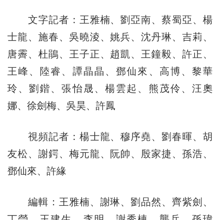
文字記者：王雅楠、劉亞南、蔡蜀亞、楊
士龍、施春、吳曉淩、姚兵、沈丹琳、吉莉、
唐霽、杜鵑、王子正、趙凱、王鐘毅、許正、
王峰、陸睿、譚晶晶、鄧仙來、高博、黎華
玲、劉鍇、張怡晟、楊雲起、熊茂伶、汪奧
娜、徐劍梅、吳昊、許鳳
視頻記者：楊士龍、穆序堯、劉春暉、胡
友松、謝鍔、梅元龍、阮帥、殷家捷、孫浩、
鄧仙來、許緣
編輯：王雅楠、謝琳、劉品然、齊紫劍、
丁瑩、王建生、李明、謝秀棟、龔兵、孫瑋