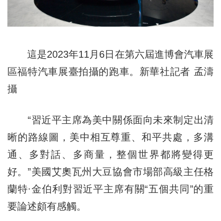
這是2023年11月6日在第六屆進博會汽車展
區福特汽車展臺拍攝的跑車。新華社記者 孟濤
攝
“習近平主席為美中關係面向未來制定出清
晰的路線圖，美中相互尊重、和平共處，多溝
通、多對話、多商量，整個世界都將變得更
好。”美國艾奧瓦州大豆協會市場部高級主任格
蘭特·金伯利對習近平主席有關“五個共同”的重
要論述頗有感觸。