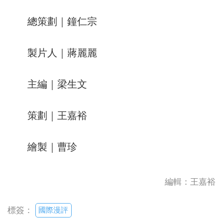
總策劃｜鐘仁宗
製片人｜蔣麗麗
主編｜梁生文
策劃｜王嘉裕
繪製｜曹珍
編輯：王嘉裕
國際漫評
標簽：