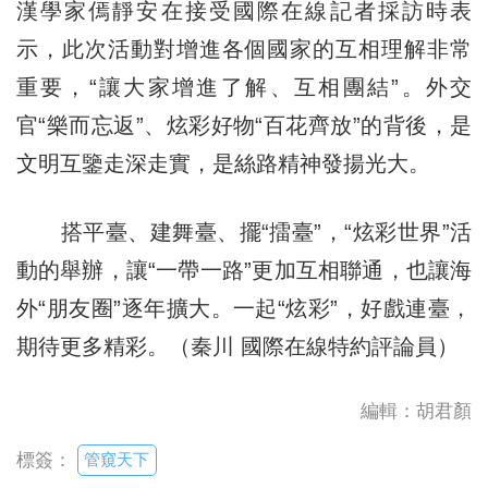
漢學家傿靜安在接受國際在線記者採訪時表
示，此次活動對增進各個國家的互相理解非常
重要，“讓大家增進了解、互相團結”。外交
官“樂而忘返”、炫彩好物“百花齊放”的背後，是
文明互鑒走深走實，是絲路精神發揚光大。
搭平臺、建舞臺、擺“擂臺”，“炫彩世界”活
動的舉辦，讓“一帶一路”更加互相聯通，也讓海
外“朋友圈”逐年擴大。一起“炫彩”，好戲連臺，
期待更多精彩。（秦川 國際在線特約評論員）
編輯：胡君顏
管窺天下
標簽：