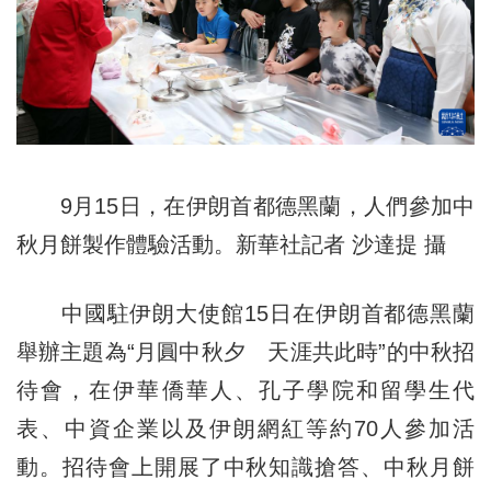
9月15日，在伊朗首都德黑蘭，人們參加中
秋月餅製作體驗活動。新華社記者 沙達提 攝
中國駐伊朗大使館15日在伊朗首都德黑蘭
舉辦主題為“月圓中秋夕 天涯共此時”的中秋招
待會，在伊華僑華人、孔子學院和留學生代
表、中資企業以及伊朗網紅等約70人參加活
動。招待會上開展了中秋知識搶答、中秋月餅