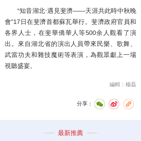
“知音湖北·遇見斐濟——天涯共此時中秋晚
會”17日在斐濟首都蘇瓦舉行。斐濟政府官員和
各界人士，在斐華僑華人等500余人觀看了演
出。來自湖北省的演出人員帶來民樂、歌舞、
武當功夫和雜技魔術等表演，為觀眾獻上一場
視聽盛宴。
編輯：楊磊
分享：
最新推薦