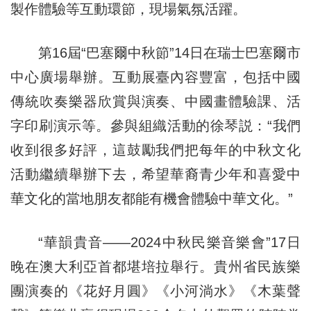
製作體驗等互動環節，現場氣氛活躍。
第16屆“巴塞爾中秋節”14日在瑞士巴塞爾市
中心廣場舉辦。互動展臺內容豐富，包括中國
傳統吹奏樂器欣賞與演奏、中國畫體驗課、活
字印刷演示等。參與組織活動的徐琴説：“我們
收到很多好評，這鼓勵我們把每年的中秋文化
活動繼續舉辦下去，希望華裔青少年和喜愛中
華文化的當地朋友都能有機會體驗中華文化。”
“華韻貴音——2024中秋民樂音樂會”17日
晚在澳大利亞首都堪培拉舉行。貴州省民族樂
團演奏的《花好月圓》《小河淌水》《木葉聲