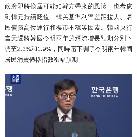
政府即將換屆可能給韓方帶來的風險，也考慮
到韓元持續貶值、韓美基準利率差距拉大、居
民債務高位運行和樓市不穩等因素。韓國央行
當天還將韓國今明兩年的經濟增長預期分別下
調至2.2%和1.9%，同時還下調了今明兩年韓國
居民消費價格指數漲幅預期。