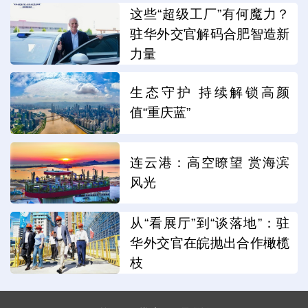
这些“超级工厂”有何魔力？
驻华外交官解码合肥智造新
力量
生态守护 持续解锁高颜
值“重庆蓝”
连云港：高空瞭望 赏海滨
风光
从“看展厅”到“谈落地”：驻
华外交官在皖抛出合作橄榄
枝