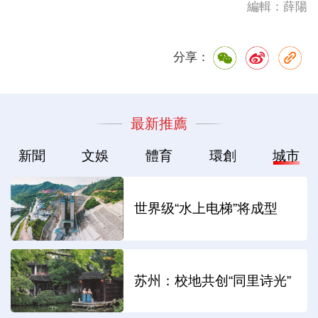
編輯：薛陽
分享：
最新推薦
新聞
文娛
體育
環創
城市
世界级“水上电梯”将成型
苏州：校地共创“同里诗光”