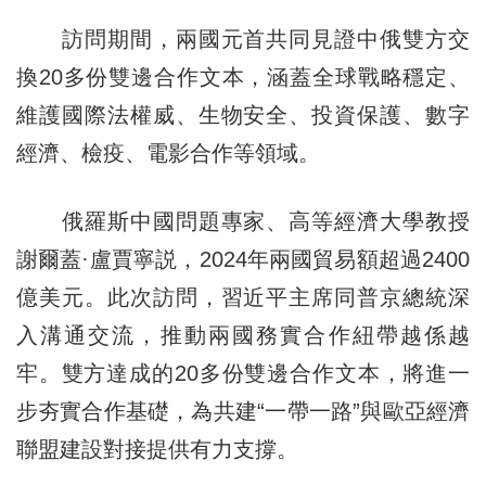
訪問期間，兩國元首共同見證中俄雙方交
換20多份雙邊合作文本，涵蓋全球戰略穩定、
維護國際法權威、生物安全、投資保護、數字
經濟、檢疫、電影合作等領域。
俄羅斯中國問題專家、高等經濟大學教授
謝爾蓋·盧賈寧説，2024年兩國貿易額超過2400
億美元。此次訪問，習近平主席同普京總統深
入溝通交流，推動兩國務實合作紐帶越係越
牢。雙方達成的20多份雙邊合作文本，將進一
步夯實合作基礎，為共建“一帶一路”與歐亞經濟
聯盟建設對接提供有力支撐。