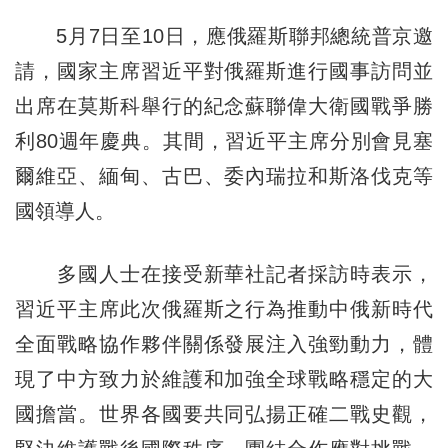
5月7日至10日，應俄羅斯聯邦總統普京邀
請，國家主席習近平對俄羅斯進行國事訪問並
出席在莫斯科舉行的紀念蘇聯偉大衛國戰爭勝
利80週年慶典。其間，習近平主席分別會見塞
爾維亞、緬甸、古巴、委內瑞拉和斯洛伐克等
國領導人。
多國人士在接受新華社記者採訪時表示，
習近平主席此次俄羅斯之行為推動中俄新時代
全面戰略協作夥伴關係發展注入強勁動力，體
現了中方致力於維護和加強全球戰略穩定的大
國擔當。世界各國要共同弘揚正確二戰史觀，