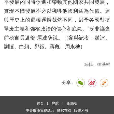
平發展的同時促進和帶動其他國家共同發展，
實現本國發展不必以犧牲他國利益為代價。這
與歷史上的霸權邏輯截然不同，賦予各國對抗
單邊主義和強權政治的信心和底氣。”泛非議會
前秘書長邁蒂·馬達薩説。（參與記者：趙冰、
劉愷、白舸、鄭鈺、蔣彪、周永穗）
編輯：韓基韜
分享：
首頁
|
導航
|
電腦版
中央廣播電視總台
國際在線
版權所有