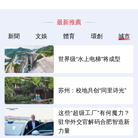
最新推薦
新聞
文娛
體育
環創
城市
世界级“水上电梯”将成型
苏州：校地共创“同里诗光”
这些“超级工厂”有何魔力？
驻华外交官解码合肥智造新
力量