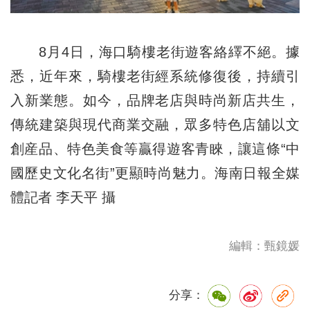
8月4日，海口騎樓老街遊客絡繹不絕。據
悉，近年來，騎樓老街經系統修復後，持續引
入新業態。如今，品牌老店與時尚新店共生，
傳統建築與現代商業交融，眾多特色店舖以文
創産品、特色美食等贏得遊客青睞，讓這條“中
國歷史文化名街”更顯時尚魅力。海南日報全媒
體記者 李天平 攝
編輯：甄鏡媛
分享：