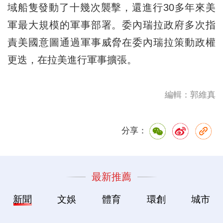
域船隻發動了十幾次襲擊，還進行30多年來美
軍最大規模的軍事部署。委內瑞拉政府多次指
責美國意圖通過軍事威脅在委內瑞拉策動政權
更迭，在拉美進行軍事擴張。
編輯：郭維真
分享：
最新推薦
新聞
文娛
體育
環創
城市